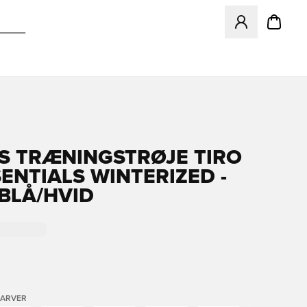
Åbner en Modal ti
S TRÆNINGSTRØJE TIRO
SENTIALS WINTERIZED -
BLÅ/HVID
FARVER