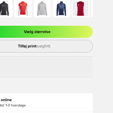
Vælg størrelse
l til at logge ind eller tilmelde dig som medlem
Tilføj print
(valgfrit)
 online
id:
1-3 hverdage