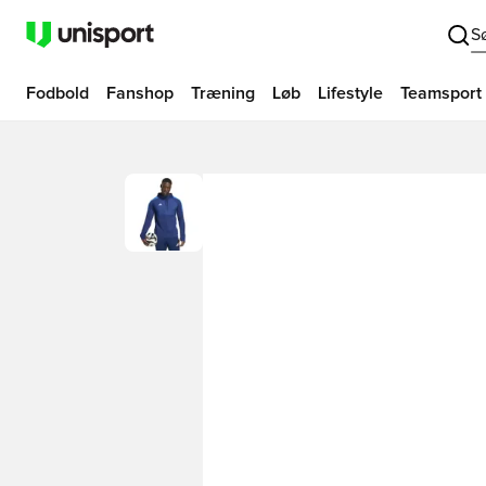
S
Fodbold
Fanshop
Træning
Løb
Lifestyle
Teamsport