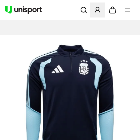
Åbner en Modal til at logge 