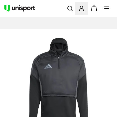
Åbner en Modal til at logge 