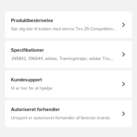
Produktbeskrivelse
Gør dig klar til kulden med denne Tiro 25 Competition-
top fra adidas. Det er et praktisk fleece-lag, der er nemt
at tage på over din træningstrøje takket være den halv
lynlåslukning, og det holder dig tør i let regn.
Tommelfingerhuller i opslag og en hætte i elefanthue-stil
Specifikationer
giver dig muligheder, når du har brug for at forbedre din
dækning. Almindelig pasform Halv lynlås og opretstående
JN5842, 396644, adidas, Træningstrøjer, adidas Tiro,
krave 100 % polyester (genanvendt) Justerbar og pakbar
Lange ærmer, Mænd, Voksne, Sort
elefanthue Opslag med tommelfingerhuller
Vandafvisende finish
Kundesupport
Vi er her for at hjælpe
Autoriseret forhandler
Unisport er autoriseret forhandler af førende brands