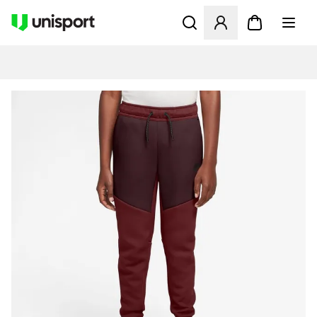
Åbner en Modal til at logge 