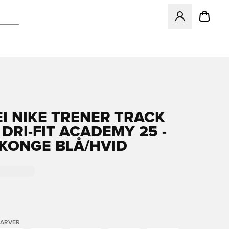
Åbner en Modal ti
EI NIKE TRENER TRACK
 DRI-FIT ACADEMY 25 -
KONGE BLÅ/HVID
FARVER