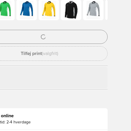
l til at logge ind eller tilmelde dig som medlem
Tilføj print
(valgfrit)
 online
id:
2-4 hverdage