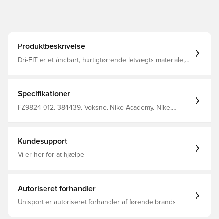
Produktbeskrivelse
Dri-FIT er et åndbart, hurtigtørrende letvægts materiale,
der leder fugt væk fra kroppen, så du altid holdes tør,
komfortabel og fokuseret Sidelommer med lynlås, hvilket
giver mulighed for opbevaring af personlige ejendele
Mesh panelet på striben henover brystet sørger for øget
Specifikationer
åndbarhed Regular fit Fremstillet i 100% polyester.
FZ9824-012, 384439, Voksne, Nike Academy, Nike,
Mænd, Track tops, Lange ærmer, Grå, This Product Is
Made With At Least 75% Recycled Polyester Fibers
Kundesupport
Vi er her for at hjælpe
Autoriseret forhandler
Unisport er autoriseret forhandler af førende brands