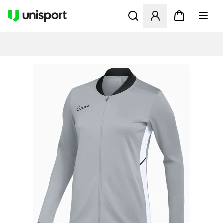
Åbner en Modal til at logge 