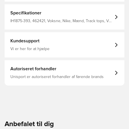
teknologi, der kan klare den moderne kamp.
Specifikationer
IH1875-393, 462421, Voksne, Nike, Mænd, Track tops, VM,
Lange ærmer, Blå
Kundesupport
Vi er her for at hjælpe
Autoriseret forhandler
Unisport er autoriseret forhandler af førende brands
Anbefalet til dig