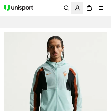
Åbner en Modal til at logge 