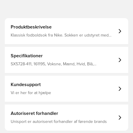
Produktbeskrivelse
Klassisk fodboldsok fra Nike. Sokken er udstyret med
Nike Dri-FIT, som betyder at de har en ventilerende og
præstations-fremmende effekt.
Specifikationer
SX5728-411, 161195, Voksne, Mænd, Hvid, Blå,
Fodboldsokker, Nike, Fantrøjer, Hjemmebanesæt,
2017/18, 100% Textile
Kundesupport
Vi er her for at hjælpe
Autoriseret forhandler
Unisport er autoriseret forhandler af førende brands