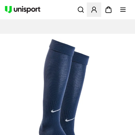
Åbner en Modal til at logge 