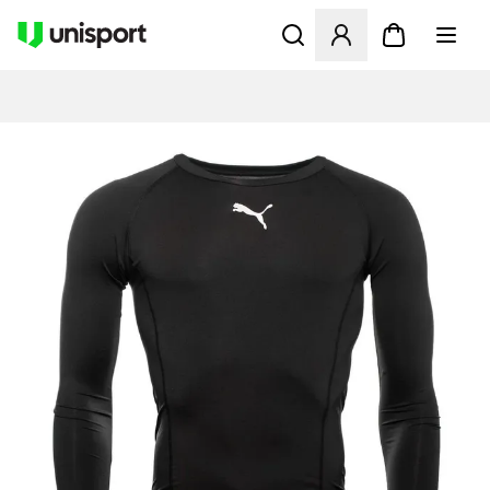
Åbner en Modal til at logge 