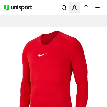
Åbner en Modal til at logge 