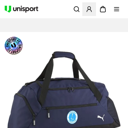
Åbner en Modal til at logge 