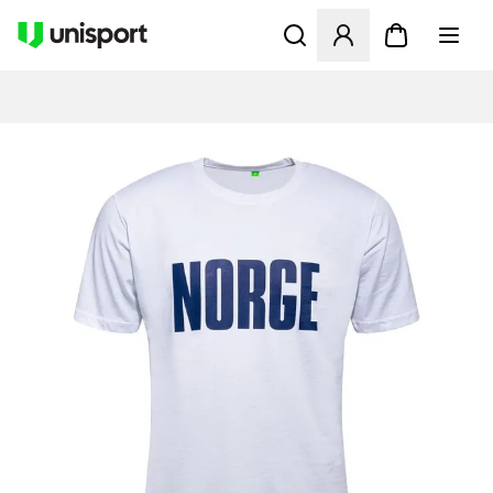
Åbner en Modal til at logge 