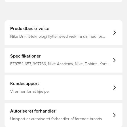
Produktbeskrivelse
Nike Dri-Fit-teknologi flytter sved væk fra din hud for
hurtigere fordampning og hjælper dig med at forblive tør
og behagelig Slank pasform 100% polyester
Specifikationer
FZ9754-657, 397766, Nike Academy, Nike, T-shirts, Kort
ærmet, Voksne, 100% Polyester, Rød
Kundesupport
Vi er her for at hjælpe
Autoriseret forhandler
Unisport er autoriseret forhandler af førende brands