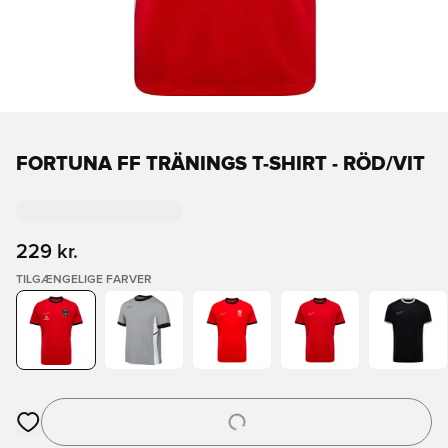
FORTUNA FF TRÄNINGS T-SHIRT - RÖD/VIT
229 kr.
TILGÆNGELIGE FARVER
Åbner en Modal til at logge ind eller tilmelde dig som medlem