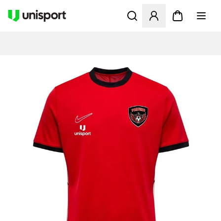
Åbner en Modal til at logge 