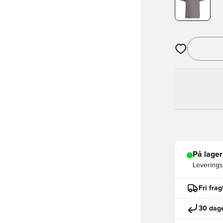
Åbner en Moda
På lager
Leveringst
Fri fra
30 dage