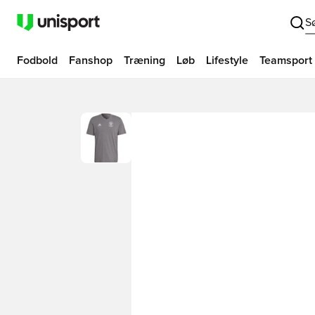
S
Fodbold
Fanshop
Træning
Løb
Lifestyle
Teamsport