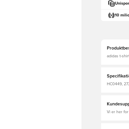
Unispor
10 mili
Produktbes
adidas t-shi
designet til
Specifikat
HC0449, 2727
Voksne, adid
Kundesupp
Vi er her for