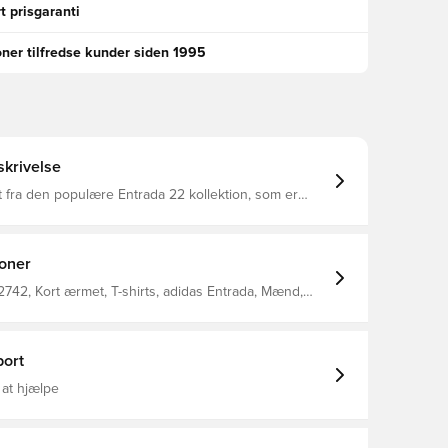
t prisgaranti
oner tilfredse kunder siden 1995
krivelse
rt fra den populære Entrada 22 kollektion, som er
 at give optimal bevægelsesfrihed og fuld komfort
hele dagen Med V-hals Regular fit Fremstillet i 100% bomuld.
ioner
42, Kort ærmet, T-shirts, adidas Entrada, Mænd,
as, Grå
ort
 at hjælpe