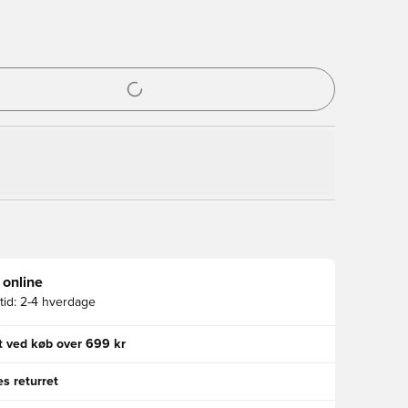
l til at logge ind eller tilmelde dig som medlem
 online
id:
2-4 hverdage
gt ved køb over 699 kr
s returret