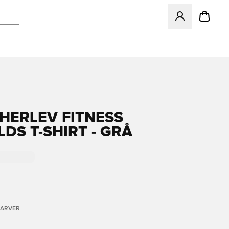
Åbner en Modal ti
 HERLEV FITNESS
DS T-SHIRT - GRÅ
FARVER