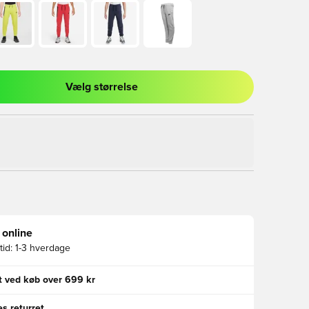
Vælg størrelse
l til at logge ind eller tilmelde dig som medlem
 online
id:
1-3 hverdage
gt ved køb over 699 kr
s returret