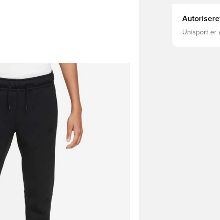
Autorisere
Unisport er 