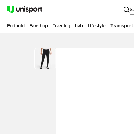
S
Fodbold
Fanshop
Træning
Løb
Lifestyle
Teamsport