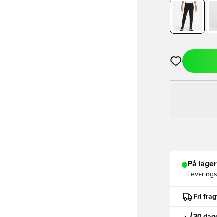
Åbner en Moda
På lager
Leveringst
Fri fra
30 dage