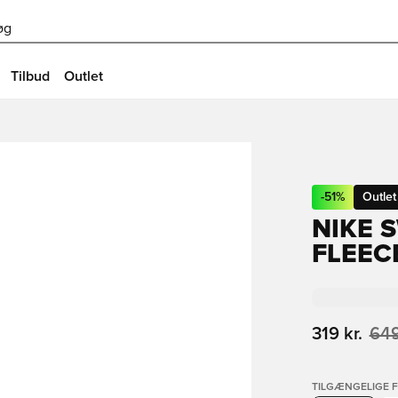
øg
Tilbud
Outlet
-
51
%
Outlet
NIKE 
FLEEC
319 kr.
649
TILGÆNGELIGE 