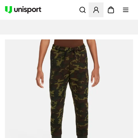
Åbner en Modal til at logge 