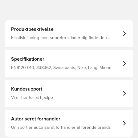
Produktbeskrivelse
Elastisk linning med snoretræk lader dig finde den
perfekte pasform Sidelommer kombineres med en
lynlåslomme på højre hofte for at give masser af
opbevaringsplads til snacks og vigtige småting
Kontrastbåndene fremhæver sømmene og giver det
Specifikationer
karakteristiske Tech Fleece-look Ribmanchetterne viser
dine yndlingssneakers frem 66% bomuld 34% polyester
FN9120-010, 338362, Sweatpants, Nike, Lang, Mænd,
Kvinder, Nike Tech Fleece, Børn, Grøn, 66% Cotton 34%
Polyester
Kundesupport
Vi er her for at hjælpe
Autoriseret forhandler
Unisport er autoriseret forhandler af førende brands