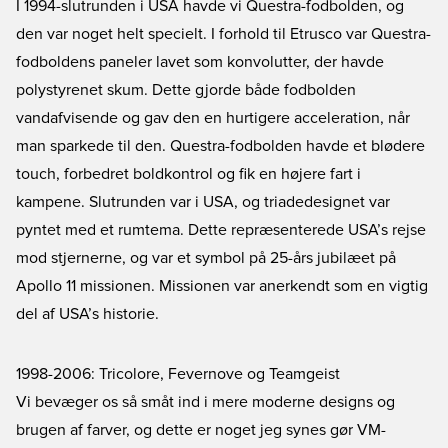
I 1994-slutrunden i USA havde vi Questra-fodbolden, og
den var noget helt specielt. I forhold til Etrusco var Questra-
fodboldens paneler lavet som konvolutter, der havde
polystyrenet skum. Dette gjorde både fodbolden
vandafvisende og gav den en hurtigere acceleration, når
man sparkede til den. Questra-fodbolden havde et blødere
touch, forbedret boldkontrol og fik en højere fart i
kampene. Slutrunden var i USA, og triadedesignet var
pyntet med et rumtema. Dette repræsenterede USA’s rejse
mod stjernerne, og var et symbol på 25-års jubilæet på
Apollo 11 missionen. Missionen var anerkendt som en vigtig
del af USA’s historie.
1998-2006: Tricolore, Fevernove og Teamgeist
Vi bevæger os så småt ind i mere moderne designs og
brugen af farver, og dette er noget jeg synes gør VM-