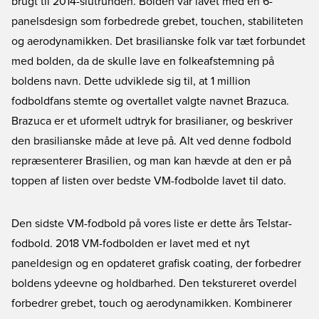
brugt til 2014-slutrunden. Bolden var lavet med en 6-
panelsdesign som forbedrede grebet, touchen, stabiliteten
og aerodynamikken. Det brasilianske folk var tæt forbundet
med bolden, da de skulle lave en folkeafstemning på
boldens navn. Dette udviklede sig til, at 1 million
fodboldfans stemte og overtallet valgte navnet Brazuca.
Brazuca er et uformelt udtryk for brasilianer, og beskriver
den brasilianske måde at leve på. Alt ved denne fodbold
repræsenterer Brasilien, og man kan hævde at den er på
toppen af listen over bedste VM-fodbolde lavet til dato.
Den sidste VM-fodbold på vores liste er dette års Telstar-
fodbold. 2018 VM-fodbolden er lavet med et nyt
paneldesign og en opdateret grafisk coating, der forbedrer
boldens ydeevne og holdbarhed. Den tekstureret overdel
forbedrer grebet, touch og aerodynamikken. Kombinerer