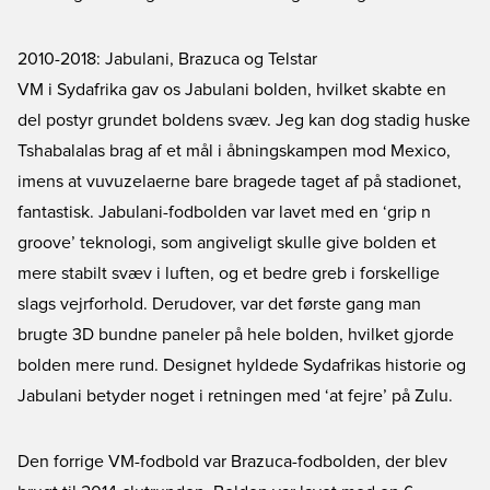
2010-2018: Jabulani, Brazuca og Telstar
VM i Sydafrika gav os Jabulani bolden, hvilket skabte en
del postyr grundet boldens svæv. Jeg kan dog stadig huske
Tshabalalas brag af et mål i åbningskampen mod Mexico,
imens at vuvuzelaerne bare bragede taget af på stadionet,
fantastisk. Jabulani-fodbolden var lavet med en ‘grip n
groove’ teknologi, som angiveligt skulle give bolden et
mere stabilt svæv i luften, og et bedre greb i forskellige
slags vejrforhold. Derudover, var det første gang man
brugte 3D bundne paneler på hele bolden, hvilket gjorde
bolden mere rund. Designet hyldede Sydafrikas historie og
Jabulani betyder noget i retningen med ‘at fejre’ på Zulu.
Den forrige VM-fodbold var Brazuca-fodbolden, der blev