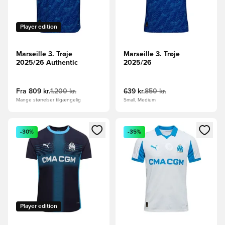
Player edition
Marseille 3. Trøje
Marseille 3. Trøje
2025/26 Authentic
2025/26
Fra
809 kr.
1.200 kr.
639 kr.
850 kr.
Mange størrelser tilgængelig
Small, Medium
Åbner en Modal til at logge ind eller tilmelde dig som medle
Åbner en Modal til at logge i
-30%
-35%
Player edition