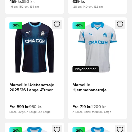
459 kr.
650 kr.
639 kr.
116 cm, 152 cm, 164 cm
128 cm, 140 cm, 152 cm
Åbner en Modal til at logge ind eller tilmelde dig som medle
Åbner en Modal til at logge i
-30%
-40%
Player edition
Marseille Udebanetrøje
Marseille
2025/26 Lange Ærmer
Hjemmebanetrøje
2025/26 Authentic
Fra
599 kr.
950 kr.
Fra
719 kr.
1.200 kr.
Small, Large, X-Large, XX-Large
X-Small, Small, Medium, Large
Åbner en Modal til at logge ind eller tilmelde dig som medle
Åbner en Modal til at logge i
-20%
-29%