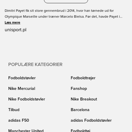
Dimitri Payet fik sit store gennembrud i 2014, hvor han tørnede ud for
Olympique Marseille under træner Marcelo Bielsa. Før det, havde Payet i
flere forskellige klubber, men det var Bielsa, der fik talentet til at blomstre.
Læs mere
Efter et kort ophold i West Ham, returnerede Payet til Marseille, hvor han
unisport.pl
stadigvæk spiller. En nøglespiller for både klubhold og det franske landshold.
Få din egen Payet trøje her på Unisport. Enten en OM trøje eller en
landsholdstrøje fra Frankrig, hvor du kan få Payet tryk på!
POPULÆRE KATEGORIER
Fodboldstøvler
Fodboldtrøjer
Nike Mercurial
Fanshop
Nike Fodboldstøvler
Nike Breakout
Tilbud
Barcelona
adidas F50
adidas Fodboldstøvler
Manchester United
Fodboldtøj