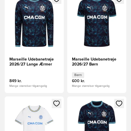
Marseille Udebanetrøje
Marseille Udebanetrøje
2026/27 Lange Ærmer
2026/27 Børn
Børn
849 kr.
600 kr.
Mange størrelser tilgængelig
Mange størrelser tilgængelig
Åbner en Modal til at logge ind eller tilmelde dig som medle
Åbner en Modal til at logge i