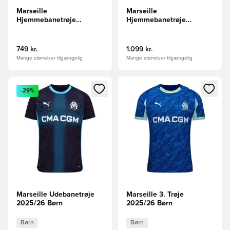
Marseille
Marseille
Hjemmebanetrøje
Hjemmebanetrøje
2026/27
2026/27 Authentic
749 kr.
1.099 kr.
Mange størrelser tilgængelig
Mange størrelser tilgængelig
Åbner en Modal til at logge ind eller tilmelde dig som medle
Åbner en Modal til at logge i
-29%
Marseille Udebanetrøje
Marseille 3. Trøje
2025/26 Børn
2025/26 Børn
Børn
Børn