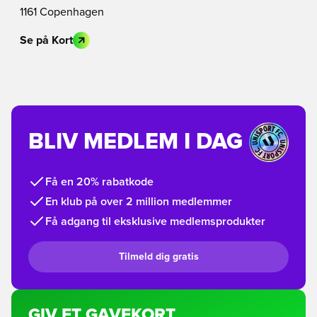
1161 Copenhagen
Se på Kort
BLIV MEDLEM I DAG
Få en 20% rabatkode
En klub på over 2 million medlemmer
Få adgang til eksklusive medlemsprodukter
Tilmeld dig gratis
GIV ET GAVEKORT