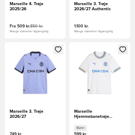
Marseille 4. Trøje
Marseille 3. Trøje
2025/26
2026/27 Authentic
Fra
509 kr.
850 kr.
1.100 kr.
Mange størrelser tilgængelig
Mange størrelser tilgængelig
Åbner en Modal til at logge ind eller tilmelde dig som medle
Åbner en Modal til at logge i
Marseille 3. Trøje
Marseille
2026/27
Hjemmebanetrøje
2026/27 Børn
Børn
749 kr.
599 kr.