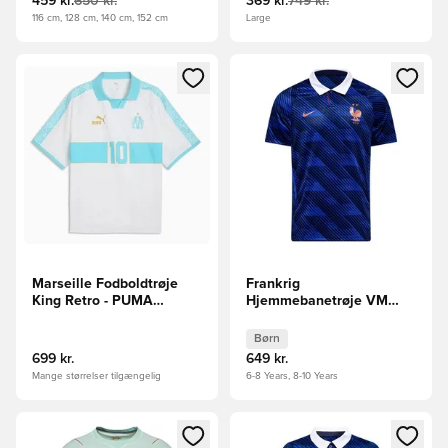
459 kr.
650 kr.
369 kr.
749 kr.
116 cm, 128 cm, 140 cm, 152 cm
Large
Åbner en Modal til at logge ind eller tilmelde dig som medle
Åbner en Modal til at logge i
Marseille Fodboldtrøje
Frankrig
King Retro - PUMA
Hjemmebanetrøje VM
Hvid/Turkis
2026 Børn
Børn
699 kr.
649 kr.
Mange størrelser tilgængelig
6-8 Years, 8-10 Years
Åbner en Modal til at logge ind eller tilmelde dig som medle
Åbner en Modal til at logge i