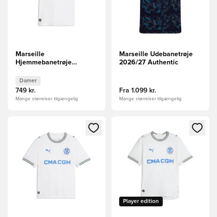
Marseille
Marseille Udebanetrøje
Hjemmebanetrøje
2026/27 Authentic
2026/27 Kvinde
Damer
749 kr.
Fra
1.099 kr.
Mange størrelser tilgængelig
Mange størrelser tilgængelig
Åbner en Modal til at logge ind eller tilmelde dig som medle
Åbner en Modal til at logge i
Player edition