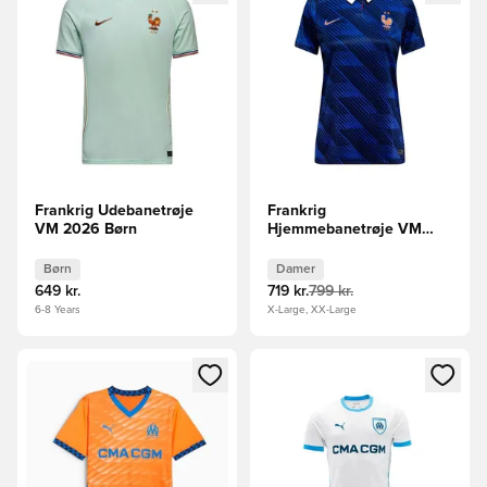
Frankrig Udebanetrøje
Frankrig
VM 2026 Børn
Hjemmebanetrøje VM
2026 Kvinde
Børn
Damer
649 kr.
719 kr.
799 kr.
6-8 Years
X-Large, XX-Large
Åbner en Modal til at logge ind eller tilmelde dig som medle
Åbner en Modal til at logge i