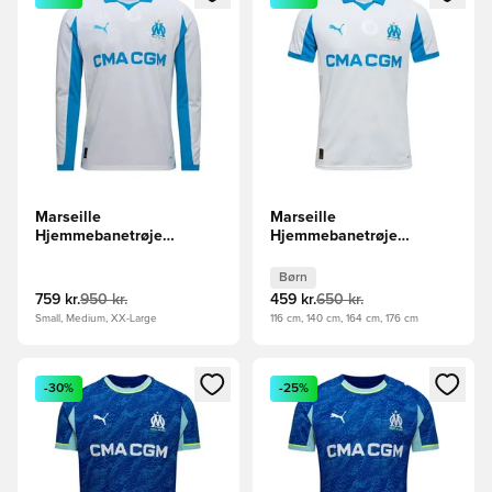
Marseille
Marseille
Hjemmebanetrøje
Hjemmebanetrøje
2025/26 Lange Ærmer
2025/26 Børn
Børn
759 kr.
950 kr.
459 kr.
650 kr.
Small, Medium, XX-Large
116 cm, 140 cm, 164 cm, 176 cm
Åbner en Modal til at logge ind eller tilmelde dig som medle
Åbner en Modal til at logge i
-30%
-25%