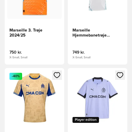
Marseille 3. Trøje
Marseille
2024/25
Hjemmebanetrøje
2024/25
750 kr.
749 kr.
X-Small, Small
X-Small, Small
Åbner en Modal til at logge ind eller tilmelde dig som medle
Åbner en Modal til at logge i
-40%
Player edition