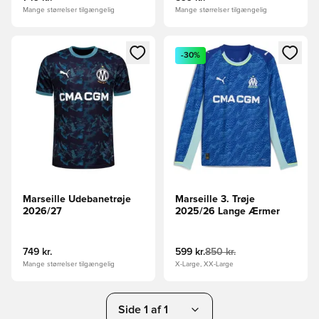
Mange størrelser tilgængelig
Mange størrelser tilgængelig
Åbner en Modal til at logge ind eller tilmelde dig som medle
Åbner en Modal til at logge i
-30%
Marseille Udebanetrøje
Marseille 3. Trøje
2026/27
2025/26 Lange Ærmer
749 kr.
599 kr.
850 kr.
Mange størrelser tilgængelig
X-Large, XX-Large
Side 1 af 1