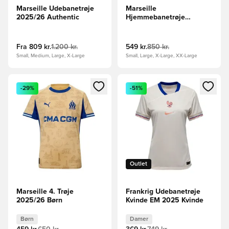
Marseille Udebanetrøje
Marseille
2025/26 Authentic
Hjemmebanetrøje
2025/26
Fra
809 kr.
1.200 kr.
549 kr.
850 kr.
Small, Medium, Large, X-Large
Small, Large, X-Large, XX-Large
Åbner en Modal til at logge ind eller tilmelde dig som medle
Åbner en Modal til at logge i
-29%
-51%
Outlet
Marseille 4. Trøje
Frankrig Udebanetrøje
2025/26 Børn
Kvinde EM 2025 Kvinde
Børn
Damer