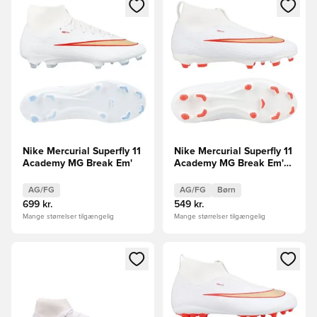
Åbner en Modal til at logge ind eller tilmelde dig som medle
Åbner en Modal til at logge i
Nike Mercurial Superfly 11
Nike Mercurial Superfly 11
Academy MG Break Em'
Academy MG Break Em'
Børn FORUDBESTILLING
AG/FG
AG/FG
Børn
699 kr.
549 kr.
Mange størrelser tilgængelig
Mange størrelser tilgængelig
Åbner en Modal til at logge ind eller tilmelde dig som medle
Åbner en Modal til at logge i