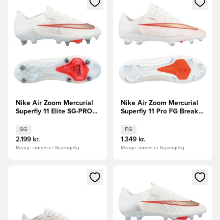
Nike Air Zoom Mercurial
Nike Air Zoom Mercurial
Superfly 11 Elite SG-PRO
Superfly 11 Pro FG Break
Break Em'
Em' FORUDBESTILLING
SG
FG
2.199 kr.
1.349 kr.
Mange størrelser tilgængelig
Mange størrelser tilgængelig
Åbner en Modal til at logge ind eller tilmelde dig som medle
Åbner en Modal til at logge i