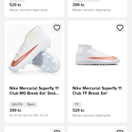
529 kr.
399 kr.
Mange størrelser tilgængelig
Mange størrelser tilgængelig
Åbner en Modal til at logge ind eller tilmelde dig som medle
Åbner en Modal til at logge i
Nike Mercurial Superfly 11
Nike Mercurial Superfly 11
Club MG Break Em' Små
Club TF Break Em'
børn
AG/FG
Børn
TF
399 kr.
529 kr.
EU 27, EU 28, EU 29½, EU 31
Mange størrelser tilgængelig
Åbner en Modal til at logge ind eller tilmelde dig som medle
Åbner en Modal til at logge i