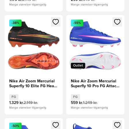
Mange størrelser tilgængelig
Mange størrelser tilgængelig
Åbner en Modal til at logge ind eller tilmelde dig som medle
Åbner en Modal til at logge i
-38%
-55%
Outlet
Nike Air Zoom Mercurial
Nike Air Zoom Mercurial
Superfly 10 Elite FG Heat
Superfly 10 Pro FG Attack
Up - Sort/Orange
- Blå/Hvid
FG
FG
1.329 kr.
2.149 kr.
559 kr.
1.249 kr.
Mange størrelser tilgængelig
Mange størrelser tilgængelig
Åbner en Modal til at logge ind eller tilmelde dig som medle
Åbner en Modal til at logge i
-50%