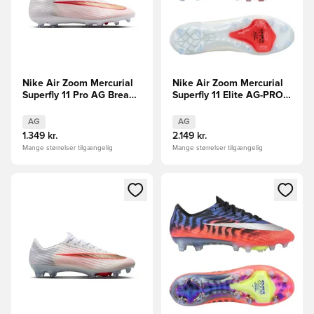
Nike Air Zoom Mercurial
Nike Air Zoom Mercurial
Superfly 11 Pro AG Break
Superfly 11 Elite AG-PRO
Em' FORUDBESTILLING
Break Em'
AG
AG
1.349 kr.
2.149 kr.
Mange størrelser tilgængelig
Mange størrelser tilgængelig
Åbner en Modal til at logge ind eller tilmelde dig som medle
Åbner en Modal til at logge i