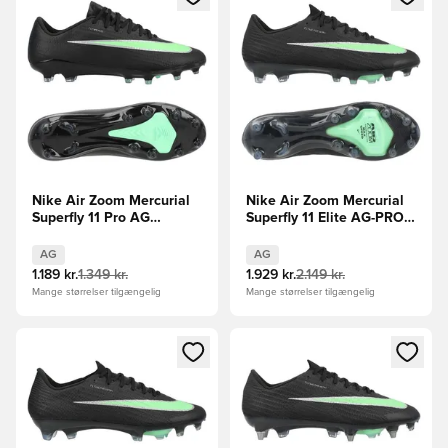
Nike Air Zoom Mercurial
Nike Air Zoom Mercurial
Superfly 11 Pro AG
Superfly 11 Elite AG-PRO
Shadow - Sort/Grøn
Shadow - Sort/Grøn
AG
AG
1.189 kr.
1.349 kr.
1.929 kr.
2.149 kr.
Mange størrelser tilgængelig
Mange størrelser tilgængelig
Åbner en Modal til at logge ind eller tilmelde dig som medle
Åbner en Modal til at logge i