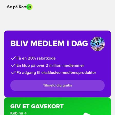
Se på Kort
BLIV MEDLEM I DAG
Få en 20% rabatkode
En klub på over 2 million medlemmer
Få adgang til eksklusive medlemsprodukter
Tilmeld dig gratis
GIV ET GAVEKORT
Køb nu