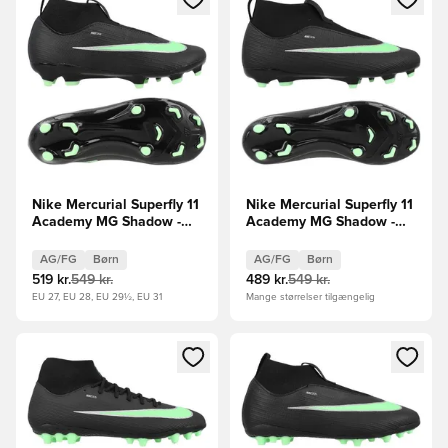
Nike Mercurial Superfly 11
Nike Mercurial Superfly 11
Academy MG Shadow -
Academy MG Shadow -
Sort/Grøn Børn
Sort/Grøn Børn
AG/FG
Børn
AG/FG
Børn
519 kr.
549 kr.
489 kr.
549 kr.
EU 27, EU 28, EU 29½, EU 31
Mange størrelser tilgængelig
Åbner en Modal til at logge ind eller tilmelde dig som medle
Åbner en Modal til at logge i