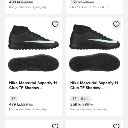
499 kr.
529 kr.
359 kr.
399 kr.
Mange størrelser tilgængelig
EU 27, EU 28, EU 29½, EU 31
Åbner en Modal til at logge ind eller tilmelde dig som medle
Åbner en Modal til at logge i
Nike Mercurial Superfly 11
Nike Mercurial Superfly 11
Club TF Shadow -
Club TF Shadow -
Sort/Grøn
Sort/Grøn Børn
TF
TF
Børn
479 kr.
529 kr.
359 kr.
399 kr.
Mange størrelser tilgængelig
Mange størrelser tilgængelig
Åbner en Modal til at logge ind eller tilmelde dig som medle
Åbner en Modal til at logge i