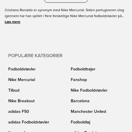
Cristiano Ronaldo er synonym med Nike Mercurial. Siden portugiseren slog
igennem har han spillet i flere forskellige Nike Mercurial fodboldstøvler på
fødderne. Her hos Unisport finder du selvfølgelig Ronaldo fodboldstøvler, så
Læs mere
du også kan spille i samme støvler som superstjernen. Præcis som Ronaldo
har det, så kan du også tilføje navn og flag på dine nye støvler her hos
Unisport. Så hvad venter du på? Se alle CR7 fodboldstøvler til børn og voksne
her!
POPULÆRE KATEGORIER
Fodboldstøvler
Fodboldtrøjer
Nike Mercurial
Fanshop
Tilbud
Nike Fodboldstøvler
Nike Breakout
Barcelona
adidas F50
Manchester United
adidas Fodboldstøvler
Fodboldtøj