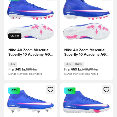
Outlet
Nike Air Zoom Mercurial
Nike Air Zoom Mercurial
Superfly 10 Academy AG
Superfly 10 Academy AG
Attack - Blå/Hvid
Attack - Blå/Hvid Børn
AG
AG
Børn
Fra
349 kr.
699 kr.
Fra
469 kr.
549,90 kr.
Mange størrelser tilgængelig
Mange størrelser tilgængelig
Åbner en Modal til at logge ind eller tilmelde dig som medle
Åbner en Modal til at logge i
-45%
-36%