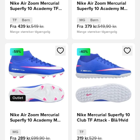
Nike Air Zoom Mercurial
Nike Air Zoom Mercurial
Superfly 10 Academy TF
Superfly 10 Academy MG
Attack - Blå/Hvid Børn
Attack - Blå/Hvid Børn
TF
Børn
MG
Børn
Fra
439 kr.
549 kr.
Fra
379 kr.
549,90 kr.
Mange størrelser tilgængelig
Mange størrelser tilgængelig
Åbner en Modal til at logge ind eller tilmelde dig som medle
Åbner en Modal til at logge i
-59%
-40%
Outlet
Nike Air Zoom Mercurial
Nike Mercurial Superfly 10
Superfly 10 Academy MG
Club TF Attack - Blå/Hvid
Attack - Blå/Hvid
MG
TF
Fra
289 kr.
699,90 kr.
319 kr.
529 kr.