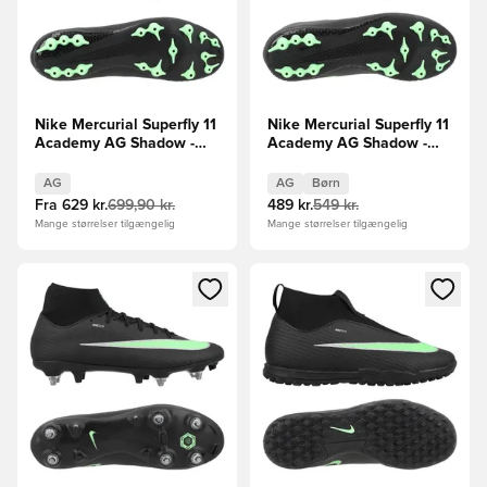
Nike Mercurial Superfly 11
Nike Mercurial Superfly 11
Academy AG Shadow -
Academy AG Shadow -
Sort/Grøn
Sort/Grøn Børn
AG
AG
Børn
Fra
629 kr.
699,90 kr.
489 kr.
549 kr.
Mange størrelser tilgængelig
Mange størrelser tilgængelig
Åbner en Modal til at logge ind eller tilmelde dig som medle
Åbner en Modal til at logge i