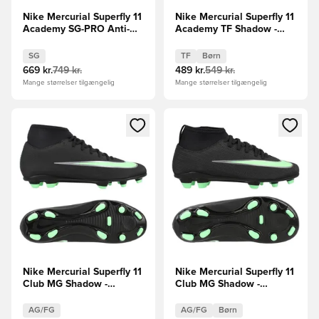
Nike Mercurial Superfly 11
Nike Mercurial Superfly 11
Academy SG-PRO Anti-
Academy TF Shadow -
Clog Shadow - Sort/Grøn
Sort/Grøn Børn
SG
TF
Børn
669 kr.
749 kr.
489 kr.
549 kr.
Mange størrelser tilgængelig
Mange størrelser tilgængelig
Åbner en Modal til at logge ind eller tilmelde dig som medle
Åbner en Modal til at logge i
Nike Mercurial Superfly 11
Nike Mercurial Superfly 11
Club MG Shadow -
Club MG Shadow -
Sort/Grøn
Sort/Grøn Små børn
AG/FG
AG/FG
Børn