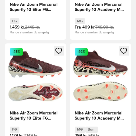
Nike Air Zoom Mercurial
Nike Air Zoom Mercurial
Superfly 10 Elite FG
Superfly 10 Academy MG
Showtime - Orange/Blå
United -
Bordeaux/Sølv/Rød/Grå
FG
MG
1.459 kr.
2.149 kr.
Fra
409 kr.
749,90 kr.
Mange størrelser tilgængelig
Mange størrelser tilgængelig
Åbner en Modal til at logge ind eller tilmelde dig som medle
Åbner en Modal til at logge i
-45%
-46%
Nike Air Zoom Mercurial
Nike Air Zoom Mercurial
Superfly 10 Elite FG
Superfly 10 Academy MG
United -
United -
Bordeaux/Sølv/Rød/Grå
Bordeaux/Sølv/Rød/Grå
FG
MG
Børn
Børn
1.179 kr.
2.149 kr.
299 kr.
549 kr.