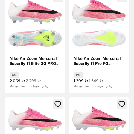
Nike Air Zoom Mercurial
Nike Air Zoom Mercurial
Superfly 11 Elite SG-PRO
Superfly 11 Pro FG
Breakout - Pink/Hvid/Sort
Breakout - Pink/Hvid/Sort
SG
FG
2.069 kr.
2.299 kr.
1.209 kr.
1.349 kr.
Mange størrelser tilgængelig
Mange størrelser tilgængelig
Åbner en Modal til at logge ind eller tilmelde dig som medle
Åbner en Modal til at logge i