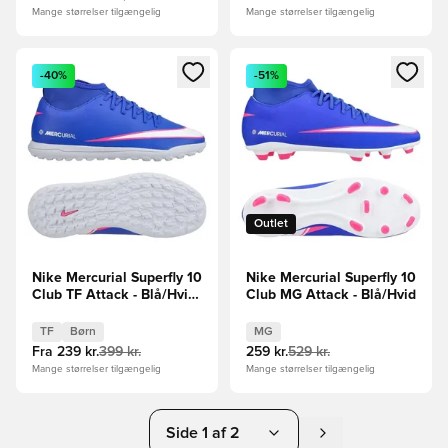
Mange størrelser tilgængelig
Mange størrelser tilgængelig
Åbner en Modal til at logge ind eller tilmelde dig som medle
Åbner en Modal til at logge i
-40%
-51%
Outlet
Nike Mercurial Superfly 10
Nike Mercurial Superfly 10
Club TF Attack - Blå/Hvid
Club MG Attack - Blå/Hvid
Børn
TF
Børn
MG
Fra
239 kr.
399 kr.
259 kr.
529 kr.
Mange størrelser tilgængelig
Mange størrelser tilgængelig
Side 1 af 2