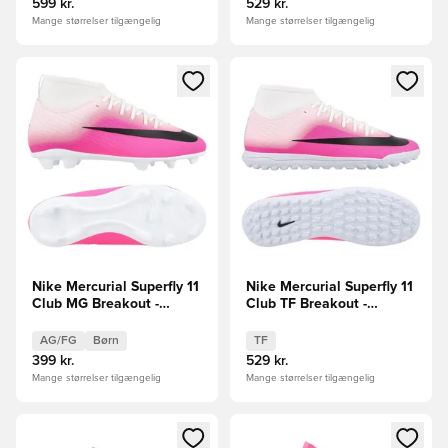
599 kr.
529 kr.
Mange størrelser tilgængelig
Mange størrelser tilgængelig
Åbner en Modal til at logge ind eller tilmelde dig som medle
Åbner en Modal til at logge i
Nike Mercurial Superfly 11
Nike Mercurial Superfly 11
Club MG Breakout -
Club TF Breakout -
Hvid/Sort/Pink Børn
Pink/Hvid/Sort
AG/FG
Børn
TF
399 kr.
529 kr.
Mange størrelser tilgængelig
Mange størrelser tilgængelig
Åbner en Modal til at logge ind eller tilmelde dig som medle
Åbner en Modal til at logge i