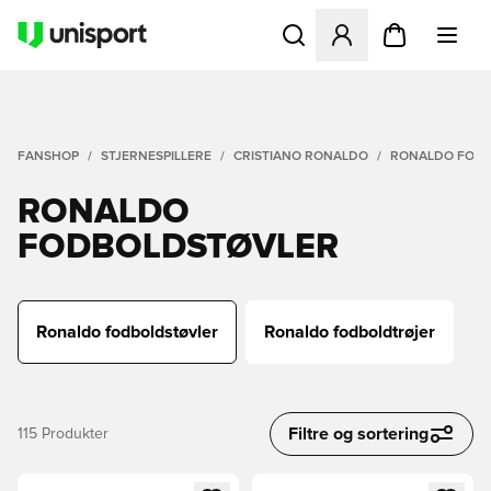
Åbner en Modal til at logge 
FANSHOP
STJERNESPILLERE
CRISTIANO RONALDO
RONALDO FOD
RONALDO
FODBOLDSTØVLER
Ronaldo fodboldstøvler
Ronaldo fodboldtrøjer
Filtre og sortering
115
Produkter