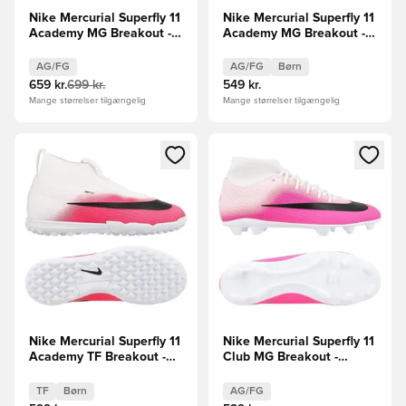
Nike Mercurial Superfly 11
Nike Mercurial Superfly 11
Academy MG Breakout -
Academy MG Breakout -
Pink/Hvid/Sort
Hvid/Sort/Pink Børn
AG/FG
AG/FG
Børn
659 kr.
699 kr.
549 kr.
Mange størrelser tilgængelig
Mange størrelser tilgængelig
Åbner en Modal til at logge ind eller tilmelde dig som medle
Åbner en Modal til at logge i
Nike Mercurial Superfly 11
Nike Mercurial Superfly 11
Academy TF Breakout -
Club MG Breakout -
Hvid/Sort/Pink Børn
Pink/Hvid/Sort
TF
Børn
AG/FG