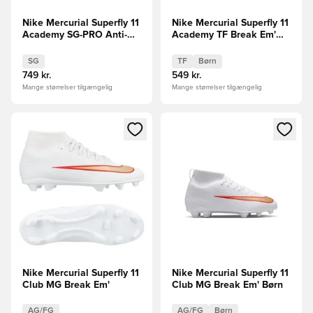
Nike Mercurial Superfly 11
Nike Mercurial Superfly 11
Academy SG-PRO Anti-
Academy TF Break Em'
Clog Break Em'
Børn
SG
TF
Børn
749 kr.
549 kr.
Mange størrelser tilgængelig
Mange størrelser tilgængelig
Åbner en Modal til at logge ind eller tilmelde dig som medle
Åbner en Modal til at logge i
Nike Mercurial Superfly 11
Nike Mercurial Superfly 11
Club MG Break Em'
Club MG Break Em' Børn
AG/FG
AG/FG
Børn