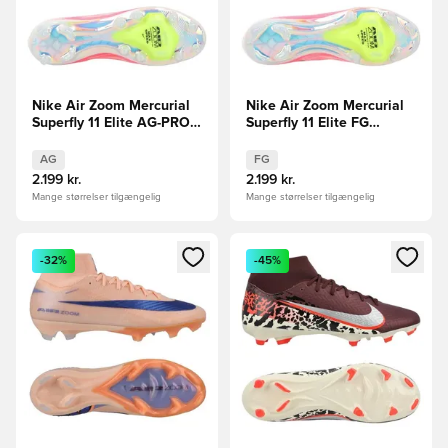
Nike Air Zoom Mercurial
Nike Air Zoom Mercurial
Superfly 11 Elite AG-PRO
Superfly 11 Elite FG
Breakout - Pink/Hvid/Sort
Breakout - Pink/Hvid/Sort
AG
FG
2.199 kr.
2.199 kr.
Mange størrelser tilgængelig
Mange størrelser tilgængelig
Åbner en Modal til at logge ind eller tilmelde dig som medle
Åbner en Modal til at logge i
-32%
-45%