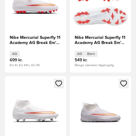
Nike Mercurial Superfly 11
Nike Mercurial Superfly 11
Academy AG Break Em'
Academy AG Break Em'
FORUDBESTILLING
Børn FORUDBESTILLING
AG
AG
Børn
699 kr.
549 kr.
EU 41, EU 44½, EU 45
Mange størrelser tilgængelig
Åbner en Modal til at logge ind eller tilmelde dig som medle
Åbner en Modal til at logge i