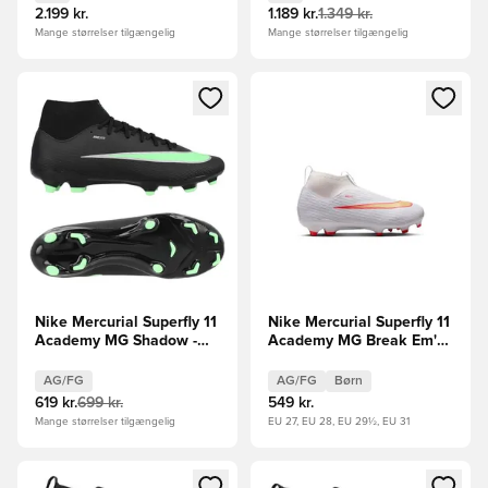
2.199 kr.
1.189 kr.
1.349 kr.
Mange størrelser tilgængelig
Mange størrelser tilgængelig
Åbner en Modal til at logge ind eller tilmelde dig som medle
Åbner en Modal til at logge i
Nike Mercurial Superfly 11
Nike Mercurial Superfly 11
Academy MG Shadow -
Academy MG Break Em'
Sort/Grøn
Børn
AG/FG
AG/FG
Børn
619 kr.
699 kr.
549 kr.
Mange størrelser tilgængelig
EU 27, EU 28, EU 29½, EU 31
Åbner en Modal til at logge ind eller tilmelde dig som medle
Åbner en Modal til at logge i