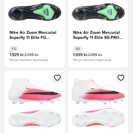
Nike Air Zoom Mercurial
Nike Air Zoom Mercurial
Superfly 11 Elite FG
Superfly 11 Elite SG-PRO
Shadow - Sort/Grøn
Shadow - Sort/Grøn
FG
SG
1.929 kr.
2.149 kr.
1.939 kr.
2.199 kr.
Mange størrelser tilgængelig
Mange størrelser tilgængelig
Åbner en Modal til at logge ind eller tilmelde dig som medle
Åbner en Modal til at logge i