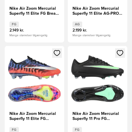
Nike Air Zoom Mercurial
Nike Air Zoom Mercurial
Superfly 11 Elite FG Break
Superfly 11 Elite AG-PRO
Em'
Scorpion - Blå/Rød/Sølv
LIMITED EDITION
FG
AG
2.149 kr.
2.199 kr.
Mange størrelser tilgængelig
Mange størrelser tilgængelig
Åbner en Modal til at logge ind eller tilmelde dig som medle
Åbner en Modal til at logge i
Nike Air Zoom Mercurial
Nike Air Zoom Mercurial
Superfly 11 Elite FG
Superfly 11 Pro FG
Scorpion - Blå/Rød/Sølv
Shadow - Sort/Grøn
LIMITED EDITION
FG
FG