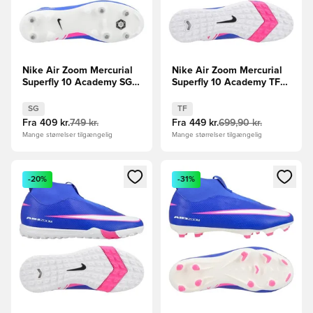
Nike Air Zoom Mercurial
Nike Air Zoom Mercurial
Superfly 10 Academy SG-
Superfly 10 Academy TF
PRO Anti-Clog Attack -
Attack - Blå/Hvid
Blå/Hvid
SG
TF
Fra
409 kr.
749 kr.
Fra
449 kr.
699,90 kr.
Mange størrelser tilgængelig
Mange størrelser tilgængelig
Åbner en Modal til at logge ind eller tilmelde dig som medle
Åbner en Modal til at logge i
-20%
-31%