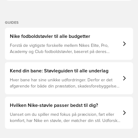
GUIDES
Nike fodboldstøvler til alle budgetter
Forstå de vigtigste forskelle mellem Nikes Elite, Pro,
Academy og Club fodboldstøvler, baseret på deres
funktioner, målgruppe og prisklasser.
Kend din bane: Støvleguiden til alle underlag
Hver bane har sine unikke udfordringer. Derfor er det
afgørende for både din præstation, skadesforebyggelse
og støvlernes levetid, at du vælger de rette støvler til
underlaget, du spiller på. Læs videre for at se, hvilke
støvler der er det bedste valg til de forskellige typer
Hvilken Nike-støvle passer bedst til dig?
underlag.
Uanset om du spiller med fokus på præcision, fart eller
komfort, har Nike en støvle, der matcher din stil. Udforsk
Phantom, Mercurial og Tiempo – og find den model, der
passer perfekt til dig og dit spil.