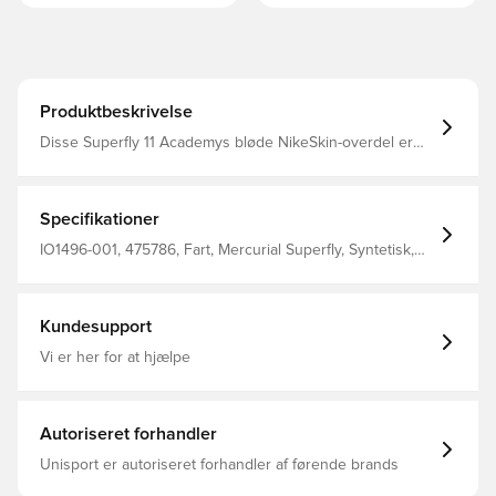
Produktbeskrivelse
Disse Superfly 11 Academys bløde NikeSkin-overdel er
designet til at sætte gang i hurtige sprint og gør dig klar
til takeoff. Den er lettere end den forrige udgave og har
vores eksklusive lette plade og maskinstrikket kant, der
giver mulighed for hurtige spurt på åbne områder.
Specifikationer
IO1496-001, 475786, Fart, Mercurial Superfly, Syntetisk,
Med sok, Nike, Nike Shadow FA26, Sort, Mænd, Kvinder,
Fodboldstøvler, Voksne, Academy, God, Kunstgræs (AG)
Kundesupport
Vi er her for at hjælpe
Autoriseret forhandler
Unisport er autoriseret forhandler af førende brands