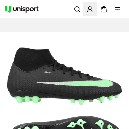
Åbner en Modal til at logge 