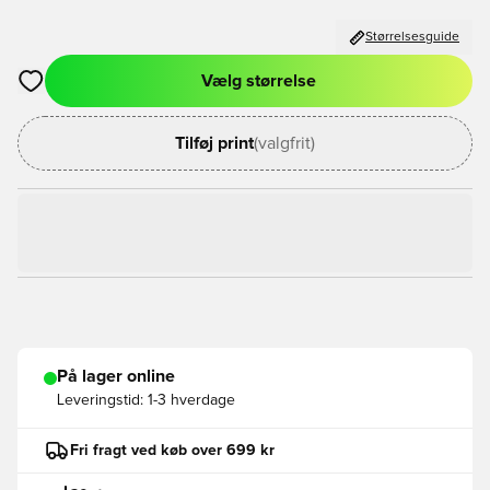
Størrelsesguide
Vælg størrelse
Åbner en Modal til at logge ind eller tilmelde dig som medlem
Tilføj print
(valgfrit)
På lager online
Leveringstid:
1-3 hverdage
Fri fragt ved køb over 699 kr