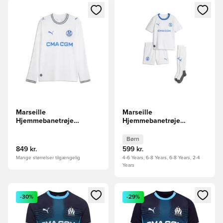
Åbner en Modal til at logge ind eller tilmelde dig som medle
Åbner en Modal til at logge i
Marseille
Marseille
Hjemmebanetrøje
Hjemmebanetrøje
2026/27 Lange Ærmer
2026/27 Mini-Kit Børn
Børn
849 kr.
599 kr.
Mange størrelser tilgængelig
4-6 Years, 6-8 Years, 6-8 Years, 2-4
Years
Åbner en Modal til at logge ind eller tilmelde dig som medle
Åbner en Modal til at logge i
-30%
-29%