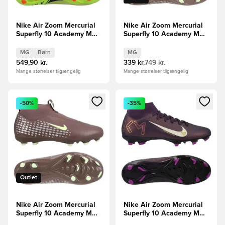
Nike Air Zoom Mercurial
Nike Air Zoom Mercurial
Superfly 10 Academy MG
Superfly 10 Academy MG
Max Voltage -
Mbappé Personal Edition -
Grøn/Neon/Orange Børn
Brun/Sølv
MG
Børn
MG
549,90 kr.
339 kr.
749 kr.
Mange størrelser tilgængelig
Mange størrelser tilgængelig
Åbner en Modal til at logge ind eller tilmelde dig som medle
Åbner en Modal til at logge i
-50%
-35%
Outlet
Nike Air Zoom Mercurial
Nike Air Zoom Mercurial
Superfly 10 Academy MG
Superfly 10 Academy MG
Mbappé Personal Edition -
Mbappé Personal Edition -