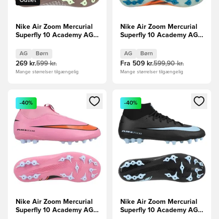
Outlet
Nike Air Zoom Mercurial
Nike Air Zoom Mercurial
Superfly 10 Academy AG
Superfly 10 Academy AG
Mbappé Personal Edition -
Mbappé Personal Edition -
Brun/Sølv Børn
Orange/Turkis/Grøn Børn
AG
Børn
AG
Børn
269 kr.
599 kr.
Fra
509 kr.
599,90 kr.
Mange størrelser tilgængelig
Mange størrelser tilgængelig
Åbner en Modal til at logge ind eller tilmelde dig som medle
Åbner en Modal til at logge i
-40%
-40%
Nike Air Zoom Mercurial
Nike Air Zoom Mercurial
Superfly 10 Academy AG
Superfly 10 Academy AG
Scary Good -
Shadow - Sort/Blå