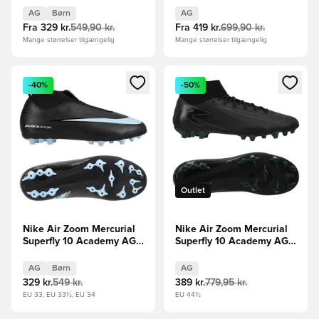
Pink/Sort/Orange Børn
AG
Børn
AG
Fra
329 kr.
549,90 kr.
Fra
419 kr.
699,90 kr.
Mange størrelser tilgængelig
Mange størrelser tilgængelig
Åbner en Modal til at logge ind eller tilmelde dig som medle
Åbner en Modal til at logge i
-40%
-50%
Outlet
Nike Air Zoom Mercurial
Nike Air Zoom Mercurial
Superfly 10 Academy AG
Superfly 10 Academy AG
Shadow - Sort/Blå Børn
Shadow - Sort/Grøn
AG
Børn
AG
329 kr.
549 kr.
389 kr.
779,95 kr.
EU 33, EU 33½, EU 34
EU 44½