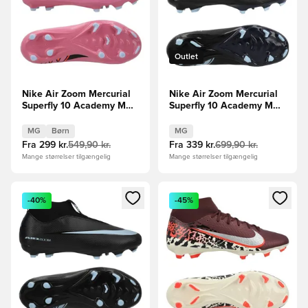
Outlet
Nike Air Zoom Mercurial
Nike Air Zoom Mercurial
Superfly 10 Academy MG
Superfly 10 Academy MG
Scary Good -
Shadow - Sort/Blå
Pink/Sort/Orange Børn
MG
Børn
MG
Fra
299 kr.
549,90 kr.
Fra
339 kr.
699,90 kr.
Mange størrelser tilgængelig
Mange størrelser tilgængelig
Åbner en Modal til at logge ind eller tilmelde dig som medle
Åbner en Modal til at logge i
-40%
-45%