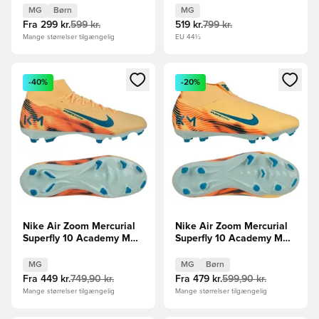
Brun/Sølv Børn
Lilla/Hvid
MG
Børn
MG
Fra
299 kr.
599 kr.
519 kr.
799 kr.
Mange størrelser tilgængelig
EU 44½
Åbner en Modal til at logge ind eller tilmelde dig som medle
Åbner en Modal til at logge i
-40%
-20%
Nike Air Zoom Mercurial
Nike Air Zoom Mercurial
Superfly 10 Academy MG
Superfly 10 Academy MG
Mbappé Personal Edition -
Mbappé Personal Edition -
Orange/Turkis/Grøn
Orange/Turkis/Grøn Børn
MG
MG
Børn
Fra
449 kr.
749,90 kr.
Fra
479 kr.
599,90 kr.
Mange størrelser tilgængelig
Mange størrelser tilgængelig