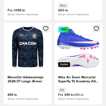
Børn
Fra
1.099 kr.
600 kr.
Mange størrelser tilgængelig
Mange størrelser tilgængelig
Åbner en Modal til at logge ind eller tilmelde dig som medle
Åbner en Modal til at logge i
-50%
Outlet
Marseille Udebanetrøje
Nike Air Zoom Mercurial
2026/27 Lange Ærmer
Superfly 10 Academy AG
Attack - Blå/Hvid
AG
849 kr.
Fra
349 kr.
699 kr.
Mange størrelser tilgængelig
Mange størrelser tilgængelig