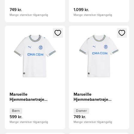
749 kr.
1.099 kr.
Mange størrelser tilgængelig
Mange størrelser tilgængelig
Åbner en Modal til at logge ind eller tilmelde dig som medle
Åbner en Modal til at logge i
Marseille
Marseille
Hjemmebanetrøje
Hjemmebanetrøje
2026/27 Børn
2026/27 Kvinde
Børn
Damer
599 kr.
749 kr.
Mange størrelser tilgængelig
Mange størrelser tilgængelig