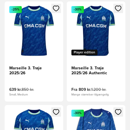
Åbner en Modal til at logge ind eller tilmelde dig som medle
Åbner en Modal til at logge i
-25%
-30%
Player edition
Marseille 3. Trøje
Marseille 3. Trøje
2025/26
2025/26 Authentic
639 kr.
850 kr.
Fra
809 kr.
1.200 kr.
Small, Medium
Mange størrelser tilgængelig
Åbner en Modal til at logge ind eller tilmelde dig som medle
Åbner en Modal til at logge i
-30%