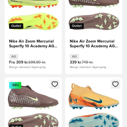
Outlet
Outlet
Nike Air Zoom Mercurial
Nike Air Zoom Mercurial
Superfly 10 Academy AG
Superfly 10 Academy AG
Max Voltage -
Mbappé Personal Edition -
Grøn/Neon/Orange
Brun/Sølv
AG
AG
Fra
309 kr.
699,90 kr.
339 kr.
749 kr.
Mange størrelser tilgængelig
Mange størrelser tilgængelig
Åbner en Modal til at logge ind eller tilmelde dig som medle
Åbner en Modal til at logge i
-55%