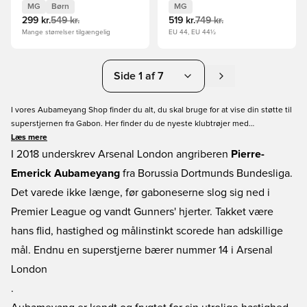
Bordeaux/Sølv/Rød/Grå
MG
Børn
MG
Børn
299 kr.
549 kr.
519 kr.
749 kr.
Mange størrelser tilgængelig
EU 44, EU 44½
Side 1 af 7
I vores Aubameyang Shop finder du alt, du skal bruge for at vise din støtte til
superstjernen fra Gabon. Her finder du de nyeste klubtrøjer med
Aubameyang print i alle størrelser. Vi har naturligvis også et bredt udvalg af
Læs mere
fodboldstøvler. Køb dit nyeste fodboldudstyr online hos Unisport i dag!
I 2018 underskrev Arsenal London angriberen
Pierre-
Emerick Aubameyang
fra Borussia Dortmunds Bundesliga.
Det varede ikke længe, før gaboneserne slog sig ned i
Premier League og vandt Gunners' hjerter. Takket være
hans flid, hastighed og målinstinkt scorede han adskillige
mål. Endnu en superstjerne bærer nummer 14 i Arsenal
London
.