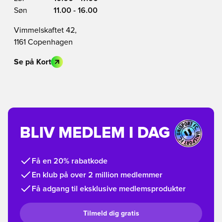
Søn
11.00 - 16.00
Vimmelskaftet 42,
1161 Copenhagen
Se på Kort
BLIV MEDLEM I DAG
Få en 20% rabatkode
En klub på over 2 million medlemmer
Få adgang til eksklusive medlemsprodukter
Tilmeld dig gratis