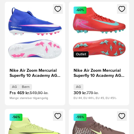
Åbner en Modal til at logge ind eller tilmelde dig som medle
Åbner en Modal til at logge i
-60%
Outlet
Nike Air Zoom Mercurial
Nike Air Zoom Mercurial
Superfly 10 Academy AG
Superfly 10 Academy AG
Attack - Blå/Hvid Børn
Mad Energy - Rød/Grøn
AG
Børn
AG
Fra
469 kr.
549,90 kr.
309 kr.
779 kr.
Mange størrelser tilgængelig
EU 44, EU 44½, EU 45, EU 45½
Åbner en Modal til at logge ind eller tilmelde dig som medle
Åbner en Modal til at logge i
-56%
-55%