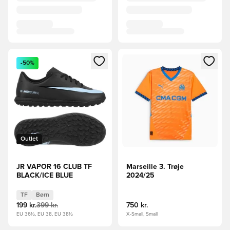
Åbner en Modal til at logge ind eller tilmelde dig som medle
Åbner en Modal til at logge i
-50%
Outlet
JR VAPOR 16 CLUB TF
Marseille 3. Trøje
BLACK/ICE BLUE
2024/25
TF
Børn
199 kr.
399 kr.
750 kr.
EU 36½, EU 38, EU 38½
X-Small, Small