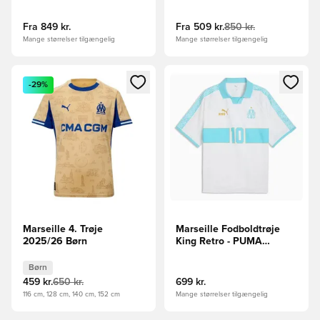
Fra
849 kr.
Fra
509 kr.
850 kr.
Mange størrelser tilgængelig
Mange størrelser tilgængelig
Åbner en Modal til at logge ind eller tilmelde dig som medle
Åbner en Modal til at logge i
-29%
Marseille 4. Trøje
Marseille Fodboldtrøje
2025/26 Børn
King Retro - PUMA
Hvid/Turkis
Børn
459 kr.
650 kr.
699 kr.
116 cm, 128 cm, 140 cm, 152 cm
Mange størrelser tilgængelig