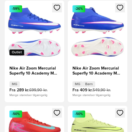
Åbner en Modal til at logge ind eller tilmelde dig som medle
Åbner en Modal til at logge i
-59%
-26%
Outlet
Nike Air Zoom Mercurial
Nike Air Zoom Mercurial
Superfly 10 Academy MG
Superfly 10 Academy MG
Attack - Blå/Hvid
Attack - Blå/Hvid Børn
MG
MG
Børn
Fra
289 kr.
699,90 kr.
Fra
409 kr.
549,90 kr.
Mange størrelser tilgængelig
Mange størrelser tilgængelig
Åbner en Modal til at logge ind eller tilmelde dig som medle
Åbner en Modal til at logge i
-50%
-50%