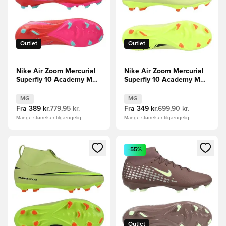
Outlet
Outlet
Nike Air Zoom Mercurial
Nike Air Zoom Mercurial
Superfly 10 Academy MG
Superfly 10 Academy MG
Mad Energy - Rød/Grøn
Max Voltage -
Grøn/Neon/Orange
MG
MG
Fra
389 kr.
779,95 kr.
Fra
349 kr.
699,90 kr.
Mange størrelser tilgængelig
Mange størrelser tilgængelig
Åbner en Modal til at logge ind eller tilmelde dig som medle
Åbner en Modal til at logge i
-55%
Outlet