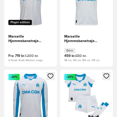
Player edition
Marseille
Marseille
Hjemmebanetrøje
Hjemmebanetrøje
2025/26 Authentic
2025/26 Børn
Børn
Fra
719 kr.
1.200 kr.
459 kr.
650 kr.
X-Small, Small, Medium, Large
116 cm, 140 cm, 164 cm, 176 cm
Åbner en Modal til at logge ind eller tilmelde dig som medle
Åbner en Modal til at logge i
-20%
-25%