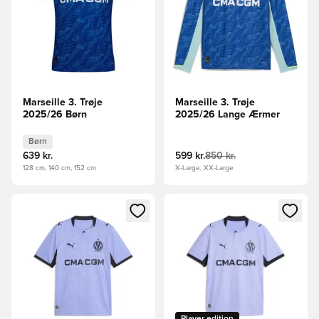
Marseille 3. Trøje
Marseille 3. Trøje
2025/26 Børn
2025/26 Lange Ærmer
Børn
639 kr.
599 kr.
850 kr.
128 cm, 140 cm, 152 cm
X-Large, XX-Large
Åbner en Modal til at logge ind eller tilmelde dig som medle
Åbner en Modal til at logge i
Player edition