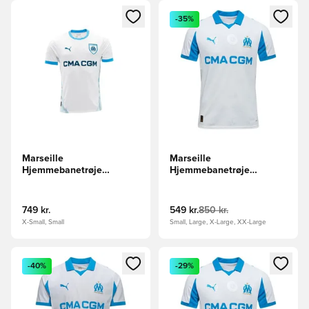
Åbner en Modal til at logge ind eller tilmelde dig som medle
Åbner en Modal til at logge i
-35%
Marseille
Marseille
Hjemmebanetrøje
Hjemmebanetrøje
2024/25
2025/26
749 kr.
549 kr.
850 kr.
X-Small, Small
Small, Large, X-Large, XX-Large
Åbner en Modal til at logge ind eller tilmelde dig som medle
Åbner en Modal til at logge i
-40%
-29%