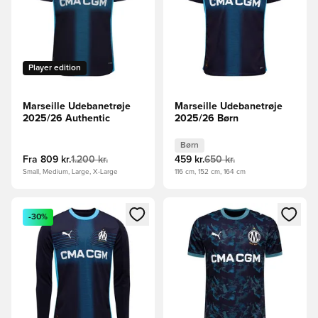
Player edition
Marseille Udebanetrøje
Marseille Udebanetrøje
2025/26 Authentic
2025/26 Børn
Børn
Fra
809 kr.
1.200 kr.
459 kr.
650 kr.
Small, Medium, Large, X-Large
116 cm, 152 cm, 164 cm
Åbner en Modal til at logge ind eller tilmelde dig som medle
Åbner en Modal til at logge i
-30%