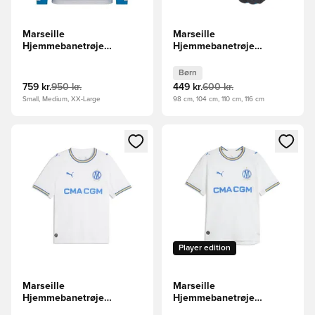
Marseille
Marseille
Hjemmebanetrøje
Hjemmebanetrøje
2025/26 Lange Ærmer
2025/26 Mini-Kit Børn
Børn
759 kr.
950 kr.
449 kr.
600 kr.
Small, Medium, XX-Large
98 cm, 104 cm, 110 cm, 116 cm
Åbner en Modal til at logge ind eller tilmelde dig som medle
Åbner en Modal til at logge i
Player edition
Marseille
Marseille
Hjemmebanetrøje
Hjemmebanetrøje
2026/27
2026/27 Authentic