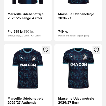
Marseille Udebanetrøje
Marseille Udebanetrøje
2025/26 Lange Ærmer
2026/27
Fra
599 kr.
950 kr.
749 kr.
Small, Large, X-Large, XX-Large
Mange størrelser tilgængelig
Åbner en Modal til at logge ind eller tilmelde dig som medle
Åbner en Modal til at logge i
Marseille Udebanetrøje
Marseille Udebanetrøje
2026/27 Authentic
2026/27 Børn