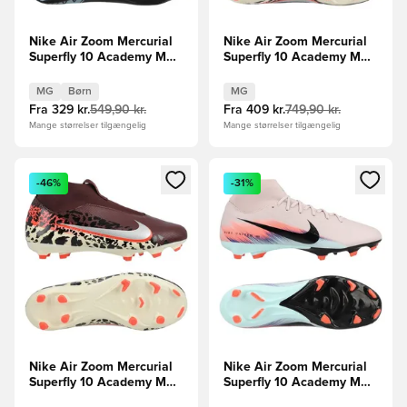
Nike Air Zoom Mercurial
Nike Air Zoom Mercurial
Superfly 10 Academy MG
Superfly 10 Academy MG
Shadow - Sort/Blå Børn
United -
Bordeaux/Sølv/Rød/Grå
MG
Børn
MG
Fra
329 kr.
549,90 kr.
Fra
409 kr.
749,90 kr.
Mange størrelser tilgængelig
Mange størrelser tilgængelig
Åbner en Modal til at logge ind eller tilmelde dig som medle
Åbner en Modal til at logge i
-46%
-31%
Nike Air Zoom Mercurial
Nike Air Zoom Mercurial
Superfly 10 Academy MG
Superfly 10 Academy MG
United -
United - Pink/Blå