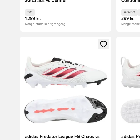
SG Chaos vs Control
Control 
SG
AG/FG
1.299 kr.
399 kr.
Mange størrelser tilgængelig
Mange størrel
Åbner en Modal til at logge ind eller tilmelde dig so
Åbner en 
adidas Predator League FG Chaos vs
adidas P