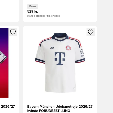
Børn
529 kr.
Mange størrelser tilgængelig
nd eller tilmelde dig som medlem
Åbner en Modal til at logge ind eller tilmelde di
 2026/27
Bayern München Udebanetrøje 2026/27
Kvinde FORUDBESTILLING