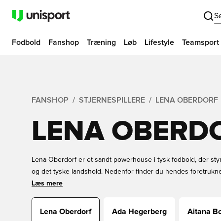
S
Fodbold
Fanshop
Træning
Løb
Lifestyle
Teamsport
FANSHOP
STJERNESPILLERE
LENA OBERDORF
LENA OBERD
Lena Oberdorf er et sandt powerhouse i tysk fodbold, der st
og det tyske landshold. Nedenfor finder du hendes foretrukn
samme støvler og tage dit spil til det næste niveau. Hvis du fo
Læs mere
tribunen eller hjemmefra, kan du også finde fodboldtrøjer fra
fodboldudstyr fra Unisports brede udvalg, og du vil ikke fortry
Lena Oberdorf
Ada Hegerberg
Aitana B