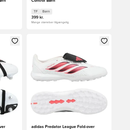
ørn
Control Børn
TF
Børn
399 kr.
Mange størrelser tilgængelig
nd eller tilmelde dig som medlem
Åbner en Modal til at logge ind eller tilmelde di
ver
adidas Predator League Fold-over