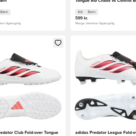
Børn
Tongue AG Chaos vs Control B
Børn
AG
Børn
599 kr.
ser tilgængelig
Mange størrelser tilgængelig
m medlem
Modal til at logge ind eller tilmelde dig som medlem
Åbner en Modal til at logge i
redator Club Fold-over Tongue
adidas Predator League Fold-o