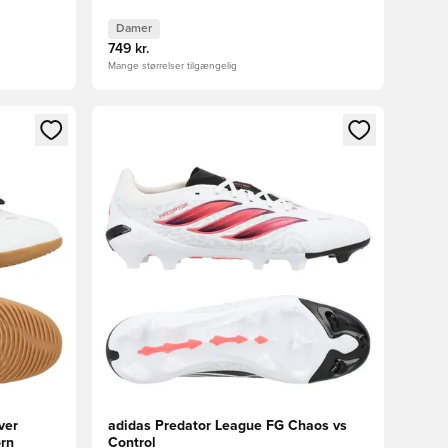
Damer
749 kr.
Mange størrelser tilgængelig
nd eller tilmelde dig som medlem
Åbner en Modal til at logge ind eller tilmelde di
ver
adidas Predator League FG Chaos vs
ørn
Control