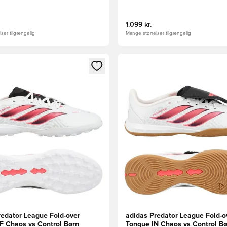
1.099 kr.
ser tilgængelig
Mange størrelser tilgængelig
m medlem
Modal til at logge ind eller tilmelde dig som medlem
Åbner en Modal til at logge i
redator League Fold-over
adidas Predator League Fold-o
F Chaos vs Control Børn
Tongue IN Chaos vs Control B