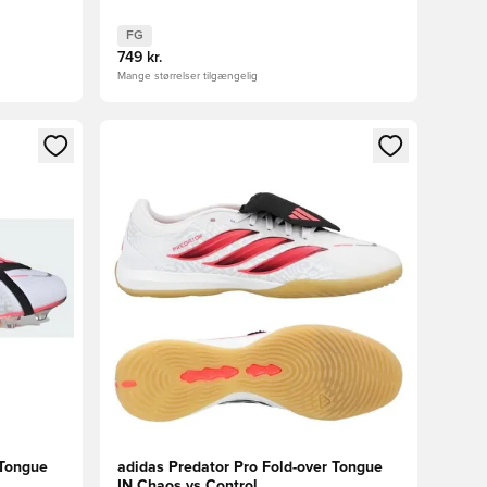
FG
749 kr.
Mange størrelser tilgængelig
nd eller tilmelde dig som medlem
Åbner en Modal til at logge ind eller tilmelde di
 Tongue
adidas Predator Pro Fold-over Tongue
IN Chaos vs Control