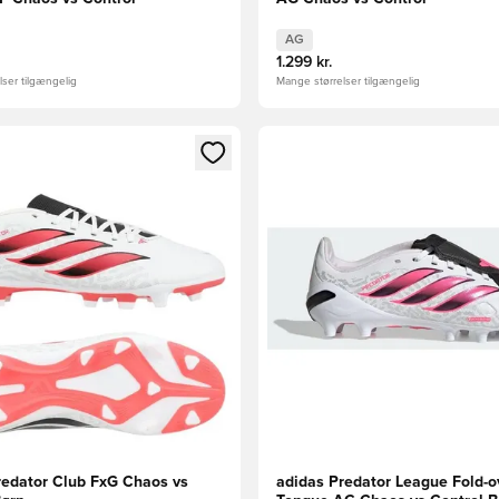
AG
1.299 kr.
ser tilgængelig
Mange størrelser tilgængelig
m medlem
Modal til at logge ind eller tilmelde dig som medlem
Åbner en Modal til at logge i
redator Club FxG Chaos vs
adidas Predator League Fold-o