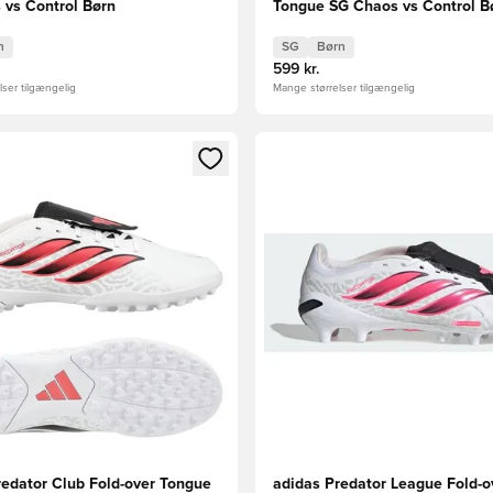
 vs Control Børn
Tongue SG Chaos vs Control B
n
SG
Børn
599 kr.
ser tilgængelig
Mange størrelser tilgængelig
m medlem
Modal til at logge ind eller tilmelde dig som medlem
Åbner en Modal til at logge i
redator Club Fold-over Tongue
adidas Predator League Fold-o