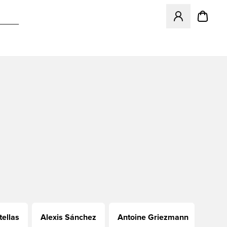
Åbner en Modal ti
tellas
Alexis Sánchez
Antoine Griezmann
Brun