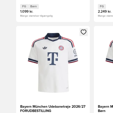
FG
Børn
FG
1.099 kr.
2.249 kr.
Mange størrelser tilgængelig
Mange størrel
Åbner en Modal til at logge ind eller tilmelde dig so
Åbner en 
Bayern München Udebanetrøje 2026/27
Bayern M
FORUDBESTILLING
Børn