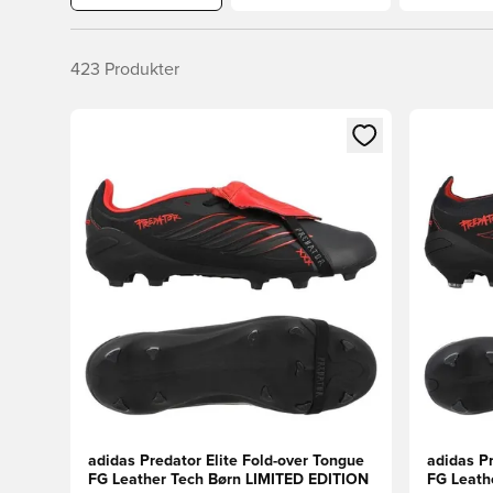
423
Produkter
Åbner en Modal til at logge ind eller tilmelde dig so
Åbner en 
adidas Predator Elite Fold-over Tongue
adidas Pr
FG Leather Tech Børn LIMITED EDITION
FG Leath