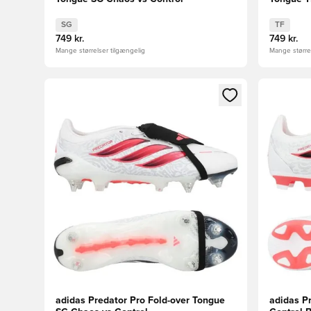
SG
TF
749 kr.
749 kr.
Mange størrelser tilgængelig
Mange størrel
Åbner en Modal til at logge ind eller tilmelde dig so
Åbner en 
adidas Predator Pro Fold-over Tongue
adidas P