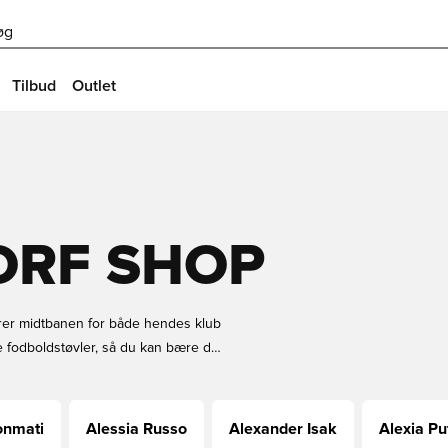
øg
Tilbud
Outlet
ORF SHOP
yrer midtbanen for både hendes klub
e fodboldstøvler, så du kan bære de
retrækker at støtte hende fra
 hendes klub og landshold. Køb dit
de det!
onmati
Alessia Russo
Alexander Isak
Alexia Pu