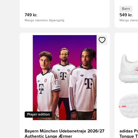
Børn
749 kr.
549 kr.
Mange størrelser tilgængelig
Mange størrel
Åbner en Modal til at logge ind eller tilmelde dig so
Åbner en 
Player edition
Bayern München Udebanetrøje 2026/27
adidas P
Authentic Lange Ærmer
Tongue T