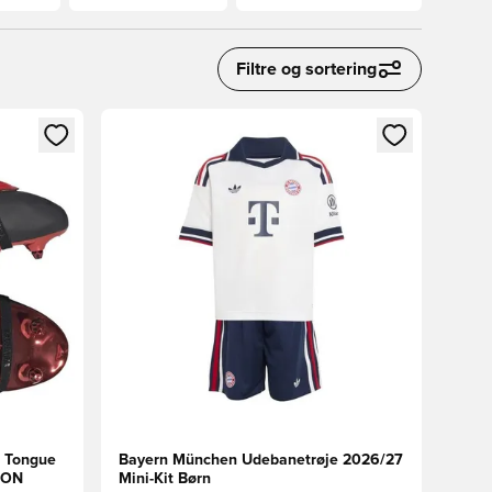
Filtre og sortering
nd eller tilmelde dig som medlem
Åbner en Modal til at logge ind eller tilmelde di
r Tongue
Bayern München Udebanetrøje 2026/27
ION
Mini-Kit Børn