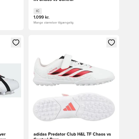
IC
1.099 kr.
Mange størrelser tilgængelig
nd eller tilmelde dig som medlem
Åbner en Modal til at logge ind eller tilmelde di
ver
adidas Predator Club H&L TF Chaos vs