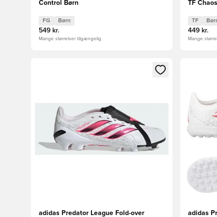
Control Børn
TF Chaos
FG
Børn
TF
Bør
549 kr.
449 kr.
Mange størrelser tilgængelig
Mange størrel
Åbner en Modal til at logge ind eller tilmelde dig so
Åbner en 
adidas Predator League Fold-over
adidas P