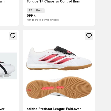
ørn
Tongue TF Chaos vs Control Børn
TF
Børn
599 kr.
Mange størrelser tilgængelig
nd eller tilmelde dig som medlem
Åbner en Modal til at logge ind eller tilmelde di
ver
adidas Predator League Fold-over