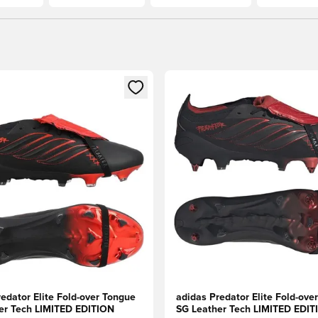
m medlem
Modal til at logge ind eller tilmelde dig som medlem
Åbner en Modal til at logge i
edator Elite Fold-over Tongue
adidas Predator Elite Fold-ove
er Tech LIMITED EDITION
SG Leather Tech LIMITED EDIT