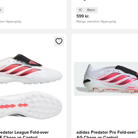
n
IC
Børn
599 kr.
ser tilgængelig
Mange størrelser tilgængelig
m medlem
Modal til at logge ind eller tilmelde dig som medlem
Åbner en Modal til at logge i
redator League Fold-over
adidas Predator Pro Fold-over
F Chaos vs Control
AG Chaos vs Control