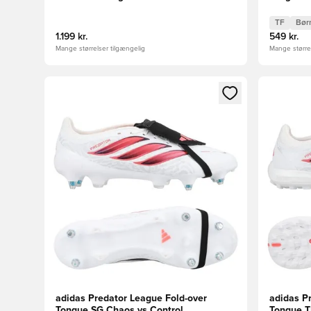
TF
Bør
1.199 kr.
549 kr.
Mange størrelser tilgængelig
Mange størrel
Åbner en Modal til at logge ind eller tilmelde dig so
Åbner en 
adidas Predator League Fold-over
adidas P
Tongue SG Chaos vs Control
Tongue T