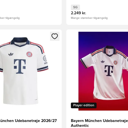
SG
2.249 kr.
ser tilgængelig
Mange størrelser tilgængelig
m medlem
Modal til at logge ind eller tilmelde dig som medlem
Åbner en Modal til at logge i
Player edition
ünchen Udebanetrøje 2026/27
Bayern München Udebanetrøje
Authentic