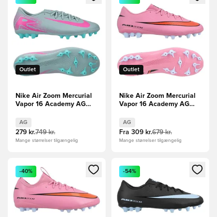
Outlet
Outlet
Nike Air Zoom Mercurial
Nike Air Zoom Mercurial
Vapor 16 Academy AG
Vapor 16 Academy AG
Prism - Blå/Pink
Scary Good -
Pink/Sort/Orange
AG
AG
279 kr.
749 kr.
Fra
309 kr.
679 kr.
Mange størrelser tilgængelig
Mange størrelser tilgængelig
Åbner en Modal til at logge ind eller tilmelde dig som medle
Åbner en Modal til at logge i
-40%
-54%