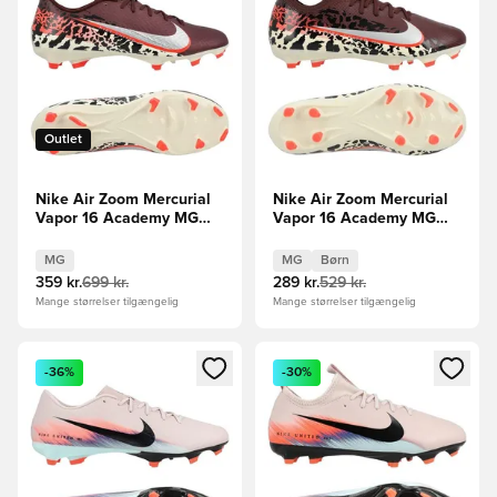
Outlet
Nike Air Zoom Mercurial
Nike Air Zoom Mercurial
Vapor 16 Academy MG
Vapor 16 Academy MG
United -
United -
Bordeaux/Sølv/Rød/Grå
Bordeaux/Sølv/Rød/Grå
MG
MG
Børn
Børn
359 kr.
699 kr.
289 kr.
529 kr.
Mange størrelser tilgængelig
Mange størrelser tilgængelig
Åbner en Modal til at logge ind eller tilmelde dig som medle
Åbner en Modal til at logge i
-36%
-30%