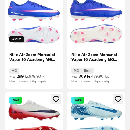
Outlet
Nike Air Zoom Mercurial
Nike Air Zoom Mercurial
Vapor 16 Academy MG
Vapor 16 Academy MG
Attack - Blå/Hvid
Attack - Blå/Hvid Børn
MG
MG
Børn
Fra
299 kr.
679,90 kr.
Fra
309 kr.
479,90 kr.
Mange størrelser tilgængelig
Mange størrelser tilgængelig
Åbner en Modal til at logge ind eller tilmelde dig som medle
Åbner en Modal til at logge i
-46%
-60%