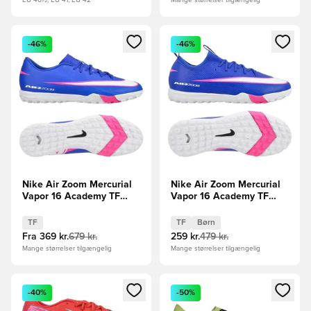
EU 40½, EU 41, EU 42
Mange størrelser tilgængelig
Åbner en Modal til at logge ind eller tilmelde dig som medle
Åbner en Modal til at logge i
-46%
-46%
Nike Air Zoom Mercurial
Nike Air Zoom Mercurial
Vapor 16 Academy TF
Vapor 16 Academy TF
Attack - Blå/Hvid
Attack - Blå/Hvid Børn
TF
TF
Børn
Fra
369 kr.
679 kr.
259 kr.
479 kr.
Mange størrelser tilgængelig
Mange størrelser tilgængelig
Åbner en Modal til at logge ind eller tilmelde dig som medle
Åbner en Modal til at logge i
-40%
-50%