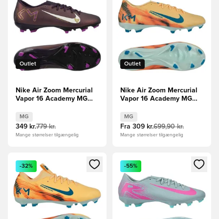
Outlet
Outlet
Nike Air Zoom Mercurial
Nike Air Zoom Mercurial
Vapor 16 Academy MG
Vapor 16 Academy MG
Mbappé Personal Edition -
Mbappé Personal Edition -
Lilla/Hvid
Orange/Turkis/Grøn
MG
MG
349 kr.
779 kr.
Fra
309 kr.
699,90 kr.
Mange størrelser tilgængelig
Mange størrelser tilgængelig
Åbner en Modal til at logge ind eller tilmelde dig som medle
Åbner en Modal til at logge i
-32%
-55%