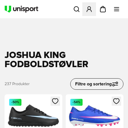
Åbner en Modal til at logge 
JOSHUA KING
FODBOLDSTØVLER
Filtre og sortering
237
Produkter
Åbner en Modal til at logge ind eller tilmelde dig som medle
Åbner en Modal til at logge i
-50%
-54%