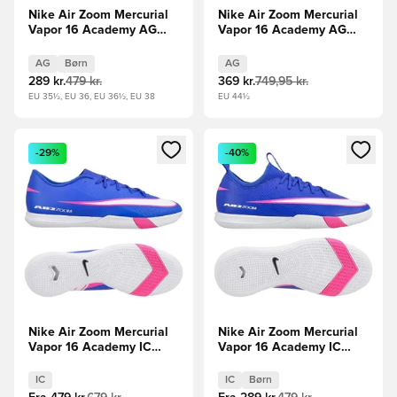
Nike Air Zoom Mercurial
Nike Air Zoom Mercurial
Vapor 16 Academy AG
Vapor 16 Academy AG
Shadow - Sort/Blå Børn
Shadow - Sort/Grøn
AG
Børn
AG
289 kr.
479 kr.
369 kr.
749,95 kr.
EU 35½, EU 36, EU 36½, EU 38
EU 44½
Åbner en Modal til at logge ind eller tilmelde dig som medle
Åbner en Modal til at logge i
-29%
-40%
Nike Air Zoom Mercurial
Nike Air Zoom Mercurial
Vapor 16 Academy IC
Vapor 16 Academy IC
Attack - Blå/Hvid
Attack - Blå/Hvid Børn
IC
IC
Børn