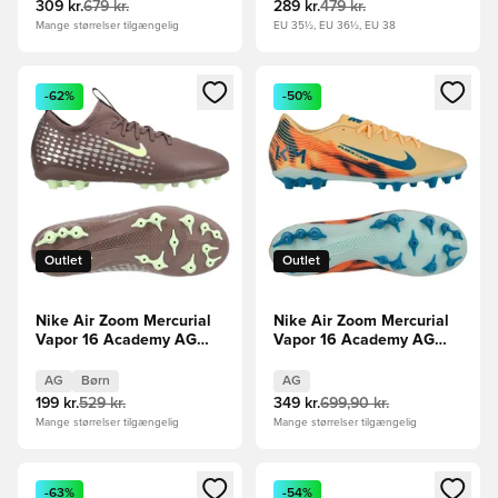
309 kr.
679 kr.
289 kr.
479 kr.
Mange størrelser tilgængelig
EU 35½, EU 36½, EU 38
Åbner en Modal til at logge ind eller tilmelde dig som medle
Åbner en Modal til at logge i
-62%
-50%
Outlet
Outlet
Nike Air Zoom Mercurial
Nike Air Zoom Mercurial
Vapor 16 Academy AG
Vapor 16 Academy AG
Mbappé Personal Edition -
Mbappé Personal Edition -
Brun/Sølv Børn
Orange/Turkis/Grøn
AG
Børn
AG
199 kr.
529 kr.
349 kr.
699,90 kr.
Mange størrelser tilgængelig
Mange størrelser tilgængelig
Åbner en Modal til at logge ind eller tilmelde dig som medle
Åbner en Modal til at logge i
-63%
-54%