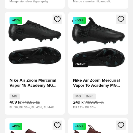
Mange størrelser tilgængelig
Mange størrelser tilgængelig
Åbner en Modal til at logge ind eller tilmelde dig som medle
Åbner en Modal til at logge i
-45%
-50%
Outlet
Nike Air Zoom Mercurial
Nike Air Zoom Mercurial
Vapor 16 Academy MG
Vapor 16 Academy MG
Shadow - Sort/Grøn
Shadow - Sort/Grøn Børn
MG
MG
Børn
409 kr.
749,95 kr.
249 kr.
499,95 kr.
EU 36, EU 36½, EU 42½, EU 44½
EU 33½, EU 35½
Åbner en Modal til at logge ind eller tilmelde dig som medle
Åbner en Modal til at logge i
-49%
-45%