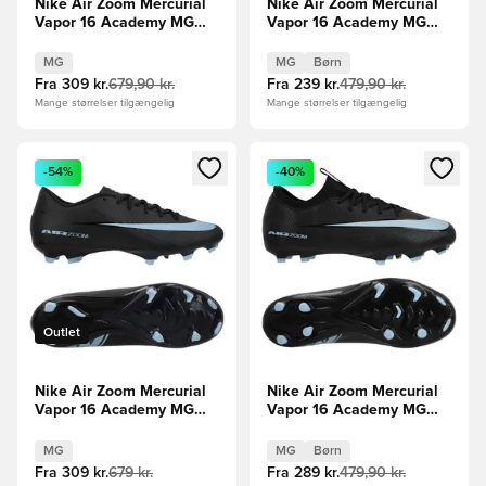
Nike Air Zoom Mercurial
Nike Air Zoom Mercurial
Vapor 16 Academy MG
Vapor 16 Academy MG
Scary Good -
Scary Good -
Pink/Sort/Orange
Pink/Sort/Orange Børn
MG
MG
Børn
Fra
309 kr.
679,90 kr.
Fra
239 kr.
479,90 kr.
Mange størrelser tilgængelig
Mange størrelser tilgængelig
Åbner en Modal til at logge ind eller tilmelde dig som medle
Åbner en Modal til at logge i
-54%
-40%
Outlet
Nike Air Zoom Mercurial
Nike Air Zoom Mercurial
Vapor 16 Academy MG
Vapor 16 Academy MG
Shadow - Sort/Blå
Shadow - Sort/Blå Børn
MG
MG
Børn
Fra
309 kr.
679 kr.
Fra
289 kr.
479,90 kr.