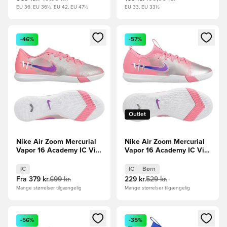
EU 36, EU 36½, EU 42, EU 47½
EU 33, EU 33½
Åbner en Modal til at logge ind eller tilmelde dig som medle
Åbner en Modal til at logge i
-46%
-57%
Outlet
Nike Air Zoom Mercurial
Nike Air Zoom Mercurial
Vapor 16 Academy IC Vini
Vapor 16 Academy IC Vini
Jr. Personal Edition -
Jr. Personal Edition -
Pink/Blå
Pink/Blå Børn
IC
IC
Børn
Fra
379 kr.
699 kr.
229 kr.
529 kr.
Mange størrelser tilgængelig
Mange størrelser tilgængelig
Åbner en Modal til at logge ind eller tilmelde dig som medle
Åbner en Modal til at logge i
-56%
-35%