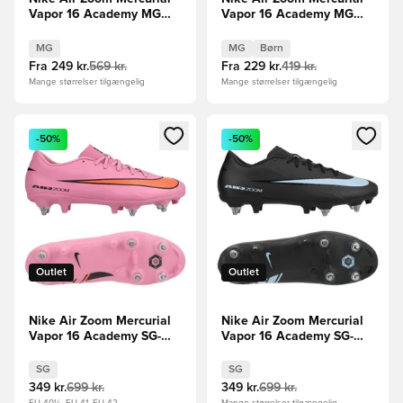
Vapor 16 Academy MG
Vapor 16 Academy MG
Vini Jr. Personal Edition -
Vini Jr. Personal Edition -
Pink/Blå
Pink/Blå Børn
MG
MG
Børn
Fra
249 kr.
569 kr.
Fra
229 kr.
419 kr.
Mange størrelser tilgængelig
Mange størrelser tilgængelig
Åbner en Modal til at logge ind eller tilmelde dig som medle
Åbner en Modal til at logge i
-50%
-50%
Outlet
Outlet
Nike Air Zoom Mercurial
Nike Air Zoom Mercurial
Vapor 16 Academy SG-
Vapor 16 Academy SG-
PRO Anti-Clog Scary
PRO Anti-Clog Shadow -
Good - Pink/Sort/Orange
Sort/Blå
SG
SG
349 kr.
699 kr.
349 kr.
699 kr.