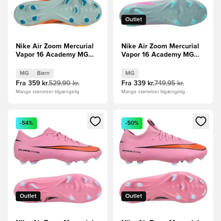
Outlet
Nike Air Zoom Mercurial
Nike Air Zoom Mercurial
Vapor 16 Academy MG
Vapor 16 Academy MG
Mbappé Personal Edition -
Prism - Blå/Pink
Orange/Turkis/Grøn Børn
MG
Børn
MG
Fra
359 kr.
529,90 kr.
Fra
339 kr.
749,95 kr.
Mange størrelser tilgængelig
Mange størrelser tilgængelig
Åbner en Modal til at logge ind eller tilmelde dig som medle
Åbner en Modal til at logge i
-54%
-50%
Outlet
Outlet