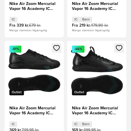
Nike Air Zoom Mercurial
Nike Air Zoom Mercurial
Vapor 16 Academy IC
Vapor 16 Academy IC
Shadow - Sort/Blå
Shadow - Sort/Blå Børn
IC
IC
Børn
Fra
339 kr.
679 kr.
Fra
219 kr.
479,90 kr.
Mange størrelser tilgængelig
Mange størrelser tilgængelig
Åbner en Modal til at logge ind eller tilmelde dig som medle
Åbner en Modal til at logge i
-51%
-66%
Outlet
Outlet
Nike Air Zoom Mercurial
Nike Air Zoom Mercurial
Vapor 16 Academy IC
Vapor 16 Academy IC
Shadow - Sort/Grøn
Shadow - Sort/Grøn Børn
IC
IC
Børn
369 kr.
749,95 kr.
169 kr.
499,95 kr.