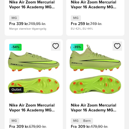
Nike Air Zoom Mercurial
Nike Air Zoom Mercurial
Vapor 16 Academy MG
Vapor 16 Academy MG
Mad Energy - Rød/Grøn
Mad Voltage - Neon/Sort
MG
MG
Fra
339 kr.
749,95 kr.
Fra
259 kr.
749 kr.
Mange størrelser tilgængelig
EU 42½, EU 44½
Åbner en Modal til at logge ind eller tilmelde dig som medle
Åbner en Modal til at logge i
-54%
-35%
Outlet
Nike Air Zoom Mercurial
Nike Air Zoom Mercurial
Vapor 16 Academy MG
Vapor 16 Academy MG
Max Voltage -
Max Voltage -
Grøn/Neon/Orange
Grøn/Neon/Orange Børn
MG
MG
Børn
Fra
309 kr.
679,90 kr.
Fra
309 kr.
479,90 kr.