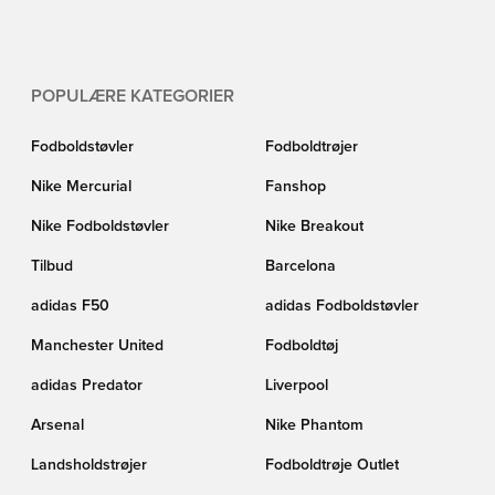
POPULÆRE KATEGORIER
Fodboldstøvler
Fodboldtrøjer
Nike Mercurial
Fanshop
Nike Fodboldstøvler
Nike Breakout
Tilbud
Barcelona
adidas F50
adidas Fodboldstøvler
Manchester United
Fodboldtøj
adidas Predator
Liverpool
Arsenal
Nike Phantom
Landsholdstrøjer
Fodboldtrøje Outlet