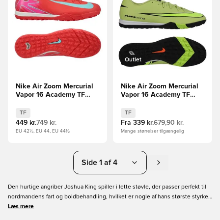
Outlet
Nike Air Zoom Mercurial
Nike Air Zoom Mercurial
Vapor 16 Academy TF
Vapor 16 Academy TF
Mad Energy - Rød/Grøn
Max Voltage -
Grøn/Neon/Orange
TF
TF
449 kr.
749 kr.
Fra
339 kr.
679,90 kr.
EU 42½, EU 44, EU 44½
Mange størrelser tilgængelig
Side 1 af 4
Den hurtige angriber Joshua King spiller i lette støvle, der passer perfekt til
nordmandens fart og boldbehandling, hvilket er nogle af hans største styrker.
Køb dine nye fodboldstøvler hos Unisport!
Læs mere