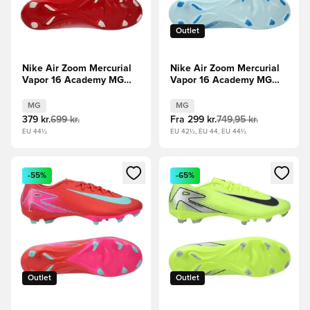
Outlet
Nike Air Zoom Mercurial
Nike Air Zoom Mercurial
Vapor 16 Academy MG
Vapor 16 Academy MG
Fear Nothing -
Mad Ambition - Blå/Blå
Hvid/Rød/Navy
MG
MG
379 kr.
699 kr.
Fra
299 kr.
749,95 kr.
EU 44½
EU 42½, EU 44, EU 44½
Åbner en Modal til at logge ind eller tilmelde dig som medle
Åbner en Modal til at logge i
-55%
-65%
Outlet
Outlet