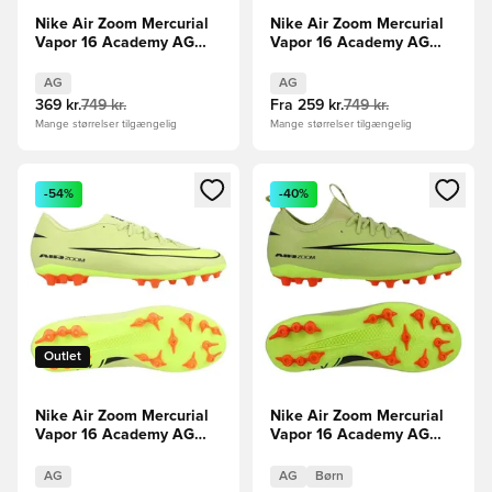
Nike Air Zoom Mercurial
Nike Air Zoom Mercurial
Vapor 16 Academy AG
Vapor 16 Academy AG
Mad Energy - Rød/Grøn
Mad Voltage - Neon/Sort
AG
AG
369 kr.
749 kr.
Fra
259 kr.
749 kr.
Mange størrelser tilgængelig
Mange størrelser tilgængelig
Åbner en Modal til at logge ind eller tilmelde dig som medle
Åbner en Modal til at logge i
-54%
-40%
Outlet
Nike Air Zoom Mercurial
Nike Air Zoom Mercurial
Vapor 16 Academy AG
Vapor 16 Academy AG
Max Voltage -
Max Voltage -
Grøn/Neon/Orange
Grøn/Neon/Orange Børn
AG
AG
Børn