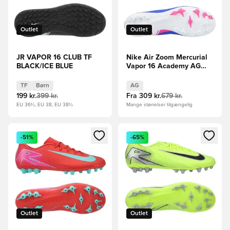
Outlet
Outlet
JR VAPOR 16 CLUB TF
Nike Air Zoom Mercurial
BLACK/ICE BLUE
Vapor 16 Academy AG
Attack - Blå/Hvid
TF
Børn
AG
199 kr.
399 kr.
Fra
309 kr.
679 kr.
EU 36½, EU 38, EU 38½
Mange størrelser tilgængelig
Åbner en Modal til at logge ind eller tilmelde dig som medle
Åbner en Modal til at logge i
-51%
-65%
Outlet
Outlet