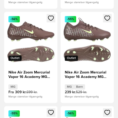
Mange størrelser tilgængelig
Mange størrelser tilgængelig
Åbner en Modal til at logge ind eller tilmelde dig som medle
Åbner en Modal til at logge i
-56%
-55%
Outlet
Outlet
Nike Air Zoom Mercurial
Nike Air Zoom Mercurial
Vapor 16 Academy MG
Vapor 16 Academy MG
Mbappé Personal Edition -
Mbappé Personal Edition -
Brun/Sølv
Brun/Sølv Børn
MG
MG
Børn
Fra
309 kr.
699 kr.
239 kr.
529 kr.
Mange størrelser tilgængelig
Mange størrelser tilgængelig
Åbner en Modal til at logge ind eller tilmelde dig som medle
Åbner en Modal til at logge i
-55%
-56%