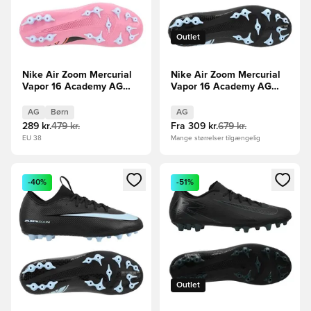
Outlet
Nike Air Zoom Mercurial
Nike Air Zoom Mercurial
Vapor 16 Academy AG
Vapor 16 Academy AG
Scary Good -
Shadow - Sort/Blå
Pink/Sort/Orange Børn
AG
Børn
AG
289 kr.
479 kr.
Fra
309 kr.
679 kr.
EU 38
Mange størrelser tilgængelig
Åbner en Modal til at logge ind eller tilmelde dig som medle
Åbner en Modal til at logge i
-40%
-51%
Outlet