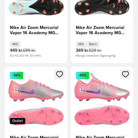
Nike Air Zoom Mercurial
Nike Air Zoom Mercurial
Vapor 16 Academy MG
Vapor 16 Academy MG
United - Pink/Blå
United - Pink/Blå Børn
MG
MG
Børn
449 kr.
699 kr.
369 kr.
529 kr.
EU 43, EU 44, EU 44½
Mange størrelser tilgængelig
Åbner en Modal til at logge ind eller tilmelde dig som medle
Åbner en Modal til at logge i
-56%
-45%
Outlet
Nike Air Zoom Mercurial
Nike Air Zoom Mercurial