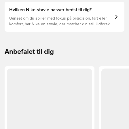
underlaget, du spiller på. Læs videre for at se, hvilke
støvler der er det bedste valg til de forskellige typer
Hvilken Nike-støvle passer bedst til dig?
underlag.
Uanset om du spiller med fokus på præcision, fart eller
komfort, har Nike en støvle, der matcher din stil. Udforsk
Phantom, Mercurial og Tiempo – og find den model, der
passer perfekt til dig og dit spil.
Anbefalet til dig