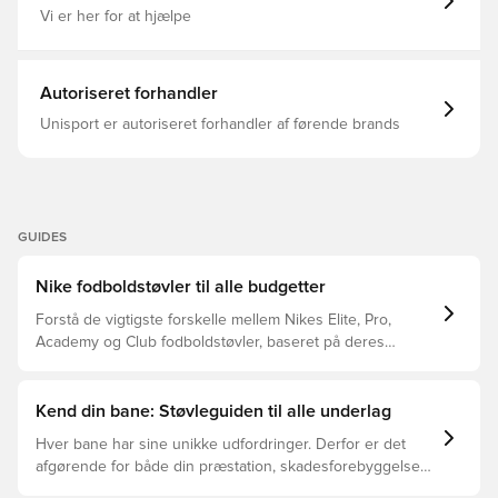
specielt lavet til kunstgræs.
Vi er her for at hjælpe
Autoriseret forhandler
Unisport er autoriseret forhandler af førende brands
GUIDES
Nike fodboldstøvler til alle budgetter
Forstå de vigtigste forskelle mellem Nikes Elite, Pro,
Academy og Club fodboldstøvler, baseret på deres
funktioner, målgruppe og prisklasser.
Kend din bane: Støvleguiden til alle underlag
Hver bane har sine unikke udfordringer. Derfor er det
afgørende for både din præstation, skadesforebyggelse
og støvlernes levetid, at du vælger de rette støvler til