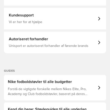
griber ind i mere overfladeareal på Air Zoom-enheden,
Kvinder, Mænd, Fodboldstøvler, Mercurial Vapor, Uden
samtidig med at det giver den passende mængde greb
sok, Academy, God, Kunstgræs (AG), This Product Is
Det strækbare mesh er opgraderet fra forrige generation
Made With At Least 20% Recycled Content By Weight,
til en tilpasningsdygtig strik, der giver fleksibilitet Med et
Nike Prism, Blå
Kundesupport
klassisk adaptivt snøringssystem Dette er en AG støvle
specielt lavet til kunstgræs.
Vi er her for at hjælpe
Autoriseret forhandler
Unisport er autoriseret forhandler af førende brands
GUIDES
Nike fodboldstøvler til alle budgetter
Forstå de vigtigste forskelle mellem Nikes Elite, Pro,
Academy og Club fodboldstøvler, baseret på deres
funktioner, målgruppe og prisklasser.
Kend din bane: Støvleguiden til alle underlag