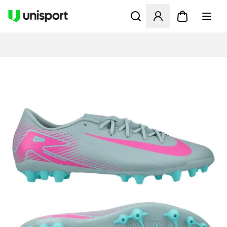
Åbner en Modal til at logge 