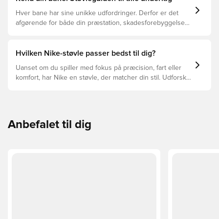
Hver bane har sine unikke udfordringer. Derfor er det
afgørende for både din præstation, skadesforebyggelse
og støvlernes levetid, at du vælger de rette støvler til
underlaget, du spiller på. Læs videre for at se, hvilke
støvler der er det bedste valg til de forskellige typer
Hvilken Nike-støvle passer bedst til dig?
underlag.
Uanset om du spiller med fokus på præcision, fart eller
komfort, har Nike en støvle, der matcher din stil. Udforsk
Phantom, Mercurial og Tiempo – og find den model, der
passer perfekt til dig og dit spil.
Anbefalet til dig