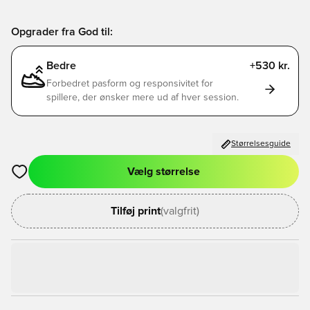
Opgrader fra God til:
Bedre
+530 kr.
Forbedret pasform og responsivitet for
spillere, der ønsker mere ud af hver session.
Størrelsesguide
Vælg størrelse
Åbner en Modal til at logge ind eller tilmelde dig som medlem
Tilføj print
(valgfrit)