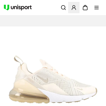
Åbner en Modal til at logge 