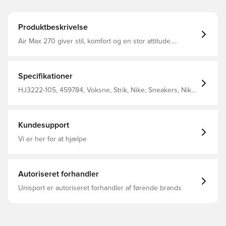
Produktbeskrivelse
Air Max 270 giver stil, komfort og en stor attitude.
Designet henter inspiration fra Air Max-ikoner og
fremhæver Nikes største innovation med sit store
stødabsorberingsvindue og friske udvalg af farver.
Specifikationer
HJ3222-105, 459784, Voksne, Strik, Nike, Sneakers, Nike
Air Max 270, Kvinder, Hvid
Kundesupport
Vi er her for at hjælpe
Autoriseret forhandler
Unisport er autoriseret forhandler af førende brands