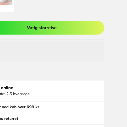
Vælg størrelse
l til at logge ind eller tilmelde dig som medlem
 online
id:
2-5 hverdage
gt ved køb over 699 kr
s returret