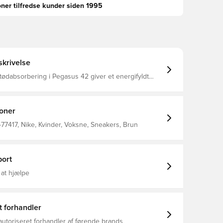
oner tilfredse kunder siden 1995
krivelse
ødabsorbering i Pegasus 42 giver et energifyldt
på vej. Oplev kraft i hvert skridt takket være den
oom-enhed i fuld længde og en ReactX-
ål, som giver fremdrift under fødderne. En
sform giver dig mere plads i forfoden og tåområdet.
ioner
477417, Nike, Kvinder, Voksne, Sneakers, Brun
ort
 at hjælpe
t forhandler
autoriseret forhandler af førende brands