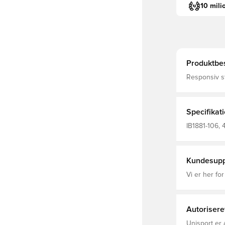
10 mili
Produktbes
Responsiv st
hverdagsløb 
buede Air Z
skummellems
opdateret pa
Specifikat
IB1881-106, 
Kundesupp
Vi er her for
Autorisere
Unisport er 