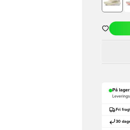
Åbner en Moda
På lager
Leveringst
Fri fra
30 dage