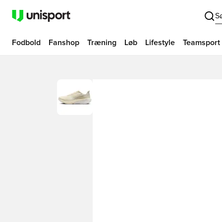
S
Fodbold
Fanshop
Træning
Løb
Lifestyle
Teamsport