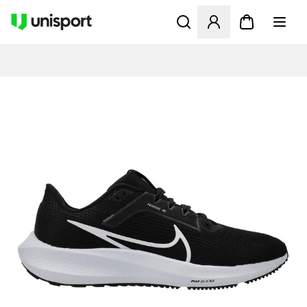
Åbner en Modal til at logge 