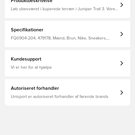
Produktbeskrivelse
Løb ubesværet i kuperede terræn i Juniper Trail 3. Vores
Trail ATC-ydersål hjælper med at holde dig stabil på dine
trailture. Og vi har gjort mellemsålen og overdelen
blødere og mere fleksibel sammenlignet med den
tidligere udgave.
Specifikationer
FQ0904-204, 479178, Mænd, Brun, Nike, Sneakers,
Voksne
Kundesupport
Vi er her for at hjælpe
Autoriseret forhandler
Unisport er autoriseret forhandler af førende brands