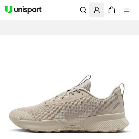
Åbner en Modal til at logge 