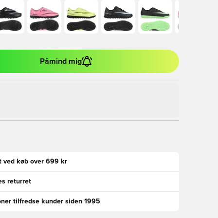
Påmind mig
gt ved køb over 699 kr
s returret
oner tilfredse kunder siden 1995