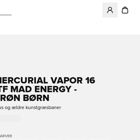
Åbner en Modal ti
MERCURIAL VAPOR 16
TF MAD ENERGY -
GRØN BØRN
rus og ældre kunstgræsbaner
FARVER