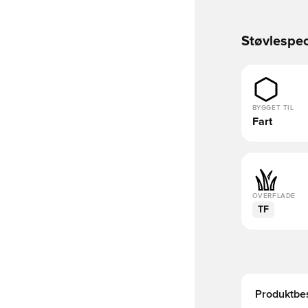
Støvlespec
BYGGET TIL
Fart
OVERFLADE
TF
Produktbes