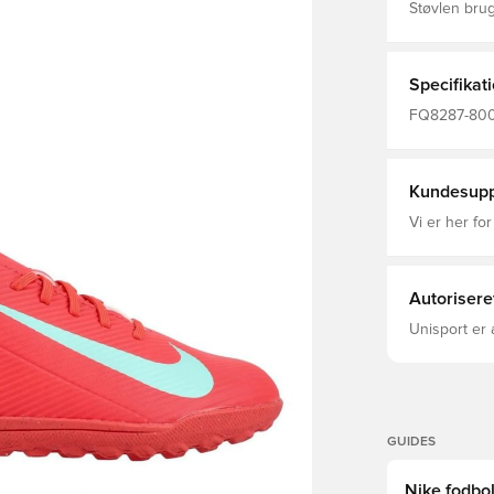
Støvlen bru
støbt, synte
boldkontrol,
er designet til træk
TF ydersål, 
Specifikat
overflader s
FQ8287-800, 
Club, Fart, 
Product Is 
Rød, Nike M
Kundesupp
Vi er her for
Autorisere
Unisport er 
GUIDES
Nike fodbol