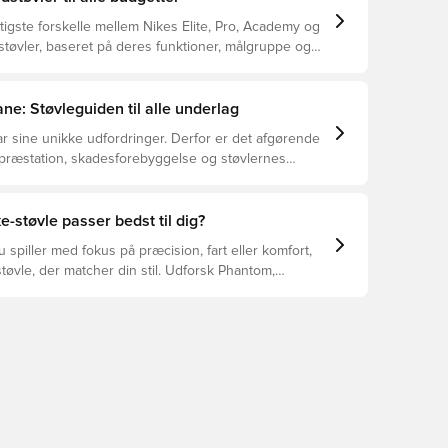
tigste forskelle mellem Nikes Elite, Pro, Academy og
støvler, baseret på deres funktioner, målgruppe og
ne: Støvleguiden til alle underlag
r sine unikke udfordringer. Derfor er det afgørende
 præstation, skadesforebyggelse og støvlernes
 vælger de rette støvler til underlaget, du spiller på.
r at se, hvilke støvler der er det bedste valg til de
yper underlag.
e-støvle passer bedst til dig?
spiller med fokus på præcision, fart eller komfort,
tøvle, der matcher din stil. Udforsk Phantom,
Tiempo – og find den model, der passer perfekt til
.