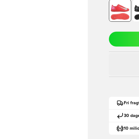
Fri fra
30 dage
10 mili