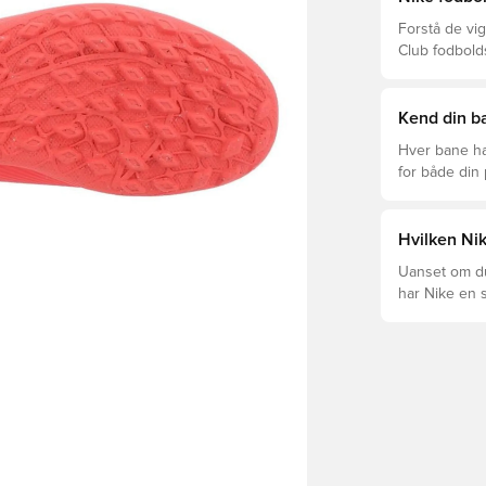
Forstå de vig
Club fodbold
prisklasser.
Kend din ba
Hver bane ha
for både din
levetid, at du
Læs videre fo
forskellige t
Hvilken Nik
Uanset om du 
har Nike en s
Mercurial og 
dig og dit spil