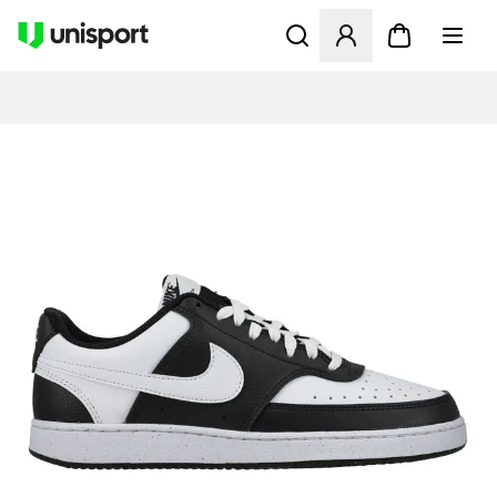
Åbner en Modal til at logge 