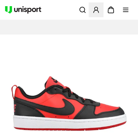
Åbner en Modal til at logge 