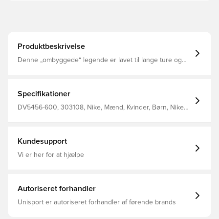
Produktbeskrivelse
Denne „ombyggede“ legende er lavet til lange ture og
bruger en kombination af slidstærke materialer på
overdelen og ydersålen for at opnå et klassisk look lavet
på en helt ny måde En redesignet tåboks og midtfod
Klassiske snørebånd Flex-riller på ydersålen
Specifikationer
DV5456-600, 303108, Nike, Mænd, Kvinder, Børn, Nike
Court, Sneakers, Syntetisk, Rød
Kundesupport
Vi er her for at hjælpe
Autoriseret forhandler
Unisport er autoriseret forhandler af førende brands