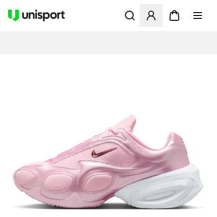
Åbner en Modal til at logge 