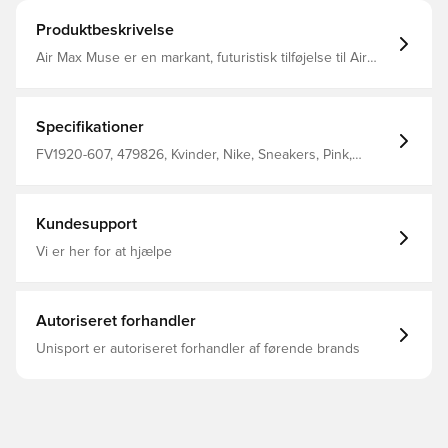
Produktbeskrivelse
Air Max Muse er en markant, futuristisk tilføjelse til Air
Max-familien. De overdrevne proportioner, den elegante
finish og den overraskende høje svang fremviser skoens
Air-teknologi. Gør jer klar. En ny æra af udtryk er her.
Specifikationer
FV1920-607, 479826, Kvinder, Nike, Sneakers, Pink,
Voksne
Kundesupport
Vi er her for at hjælpe
Autoriseret forhandler
Unisport er autoriseret forhandler af førende brands