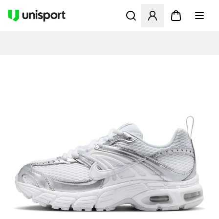
Åbner en Modal til at logge 