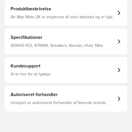
Produktbeskrivelse
Air Max Moto 2K er inspireret af retro løbesko og er lige
så behagelig, som den er vibey. Der er stødabsorbering
overalt, hvor du kigger – fra skummet under foden til Air-
enheden i hælen til polstringen på pløsen og omkring
anklerne. Når du vil rocke et smart throwback-look, er
Specifikationer
Moto 2K vejen frem.
IQ9430-102, 479484, Sneakers, Kvinder, Hvid, Nike
Kundesupport
Vi er her for at hjælpe
Autoriseret forhandler
Unisport er autoriseret forhandler af førende brands