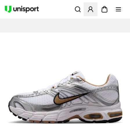
Åbner en Modal til at logge 