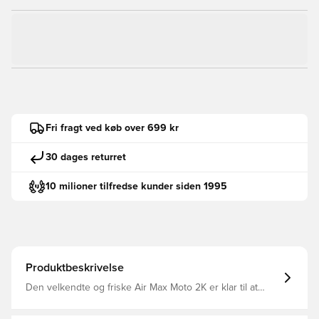
Fri fragt ved køb over 699 kr
30 dages returret
10 milioner tilfredse kunder siden 1995
Produktbeskrivelse
Den velkendte og friske Air Max Moto 2K er klar til at
præstere. Metalliske detaljer komplimenterer
performance-inspirerede detaljer og Max Air-