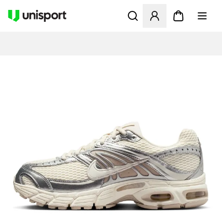
Åbner en Modal til at logge 