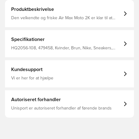
Produktbeskrivelse
Den velkendte og friske Air Max Moto 2K er klar til at
præstere. Metalliske detaljer komplimenterer
performance-inspirerede detaljer og Max Air-
stødabsorbering.
Specifikationer
HQ2056-108, 479458, Kvinder, Brun, Nike, Sneakers,
Voksne
Kundesupport
Vi er her for at hjælpe
Autoriseret forhandler
Unisport er autoriseret forhandler af førende brands