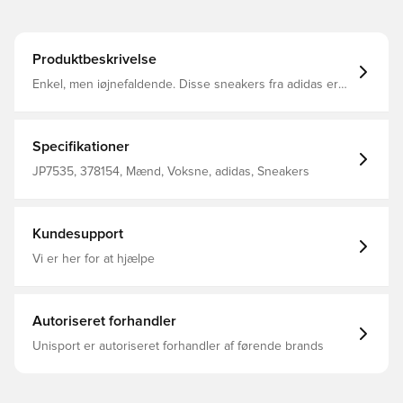
Produktbeskrivelse
Enkel, men iøjnefaldende. Disse sneakers fra adidas er
lavet i glat læder og foret for at give komfort.
Letvægtsstøddæmpningen giver dig den støtte, du har
brug for, når du er på farten dag efter dag. De fuldendes
af en vulkaniseret ydersål i gummi, der giver fleksibilitet
Specifikationer
og skaterstil. Almindelig pasform Snørelukning Overdel i
læder For i tekstil Støddæmpende mellemsål Vulkaniseret
JP7535, 378154, Mænd, Voksne, adidas, Sneakers
gummiydersål
Kundesupport
Vi er her for at hjælpe
Autoriseret forhandler
Unisport er autoriseret forhandler af førende brands