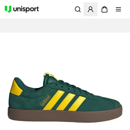
Åbner en Modal til at logge 