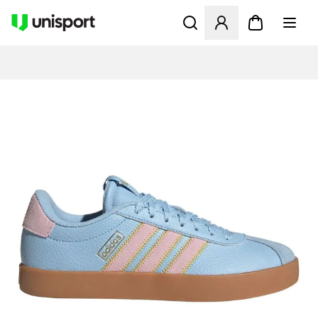
Åbner en Modal til at logge 