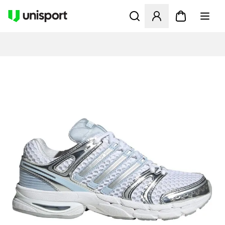
Åbner en Modal til at logge 