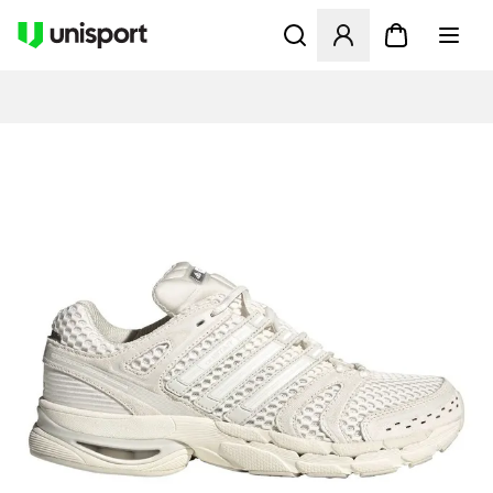
Åbner en Modal til at logge 