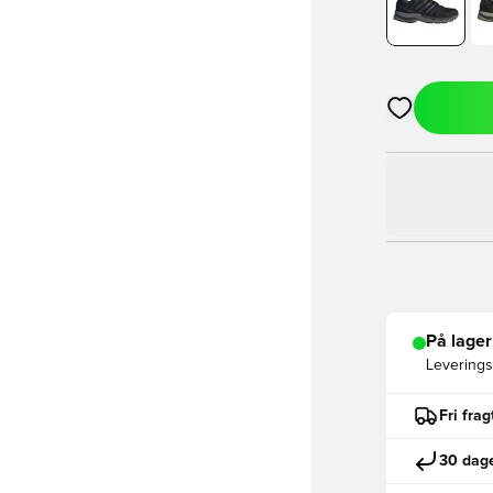
Åbner en Moda
På lager
Leveringst
Fri fra
30 dage