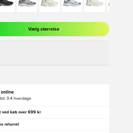
Vælg størrelse
l til at logge ind eller tilmelde dig som medlem
 online
id:
3-4 hverdage
gt ved køb over 699 kr
s returret