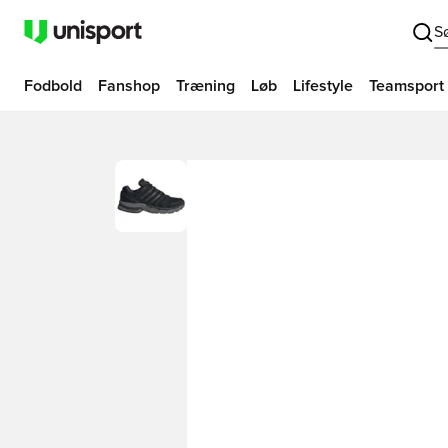
S
Fodbold
Fanshop
Træning
Løb
Lifestyle
Teamsport