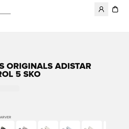
Åbner en Modal ti
S ORIGINALS ADISTAR
OL 5 SKO
FARVER