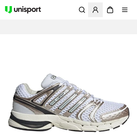
Åbner en Modal til at logge 