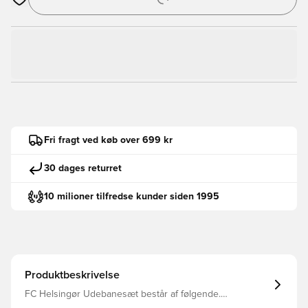
Åbner en Modal til at logge ind eller tilmelde dig som medlem
Fri fragt ved køb over 699 kr
30 dages returret
10 milioner tilfredse kunder siden 1995
Produktbeskrivelse
FC Helsingør Udebanesæt består af følgende.
Udebanetrøje, Udebaneshorts og Udebanestrømper.