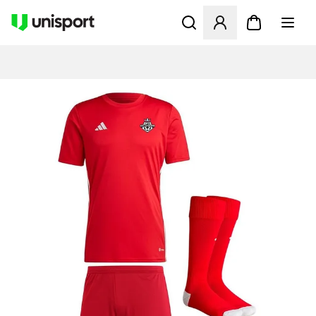
Åbner en Modal til at logge 