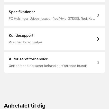
Overdel komme med Unisport logo i nakken.
Specifikationer
FC Helsingor Udebanesaet - Rod/Hvid, 371308, Rød, Kort
ærmet, Voksne, adidas, Mænd, Sæt
Kundesupport
Vi er her for at hjælpe
Autoriseret forhandler
Unisport er autoriseret forhandler af førende brands
Anbefalet til dig