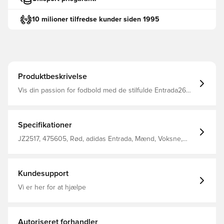
10 milioner tilfredse kunder siden 1995
Produktbeskrivelse
Vis din passion for fodbold med de stilfulde Entrada26
shorts. Designet til dem, der lever og ånder fodbold, gør
dem til din betroede ledsager på banen Løbebånd
CLIMACOOL teknologi Mellemhøj talje Broderet
sportsmærke Normal pasform 100% polyester (100%
Specifikationer
genanvendt)
JZ2517, 475605, Rød, adidas Entrada, Mænd, Voksne,
adidas, Kort, Fodboldshorts, Uden sok
Kundesupport
Vi er her for at hjælpe
Autoriseret forhandler