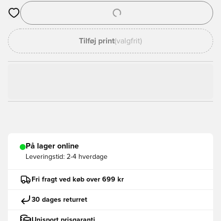
Åbner en Modal til at logge ind eller tilmelde dig som medlem
Tilføj print
(valgfrit)
På lager online
Leveringstid:
2-4 hverdage
Fri fragt ved køb over 699 kr
30 dages returret
Unisport prisgaranti