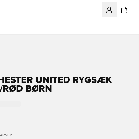
Åbner en Modal ti
ESTER UNITED RYGSÆK
T/RØD BØRN
FARVER