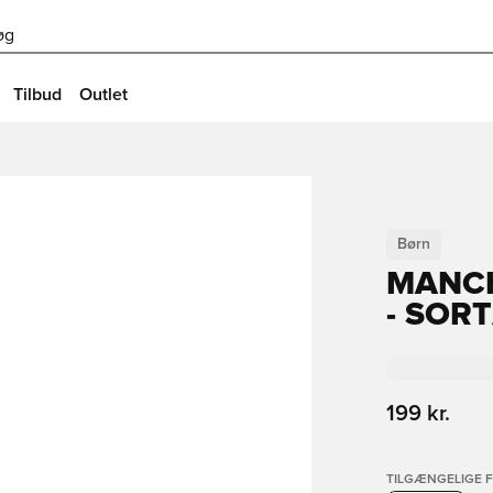
øg
Tilbud
Outlet
Børn
MANCH
- SOR
199 kr.
TILGÆNGELIGE 