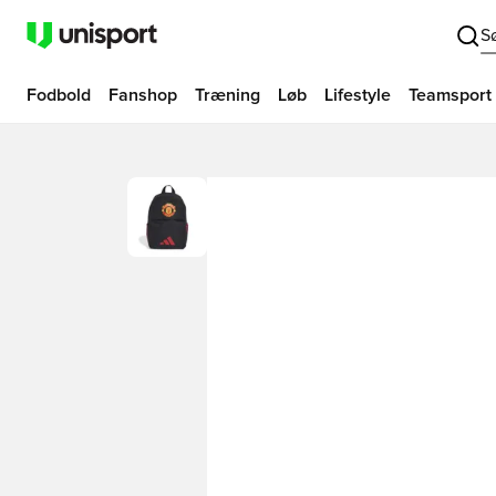
S
Fodbold
Fanshop
Træning
Løb
Lifestyle
Teamsport