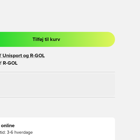
Tilføj til kurv
l til at logge ind eller tilmelde dig som medlem
f
Unisport og
R-GOL
f
R-GOL
 online
id:
3-6 hverdage