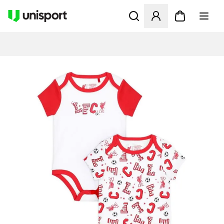
Åbner en Modal til at logge 