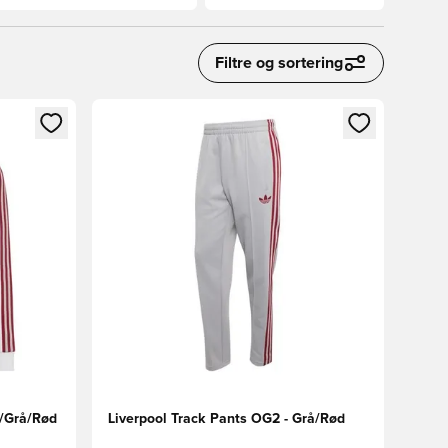
Filtre og sortering
nd eller tilmelde dig som medlem
Åbner en Modal til at logge ind eller tilmelde di
d/Grå/Rød
Liverpool Track Pants OG2 - Grå/Rød