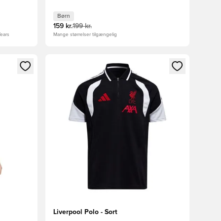
Børn
159 kr.
199 kr.
ears
Mange størrelser tilgængelig
nd eller tilmelde dig som medlem
Åbner en Modal til at logge ind eller tilmelde di
Liverpool Polo - Sort