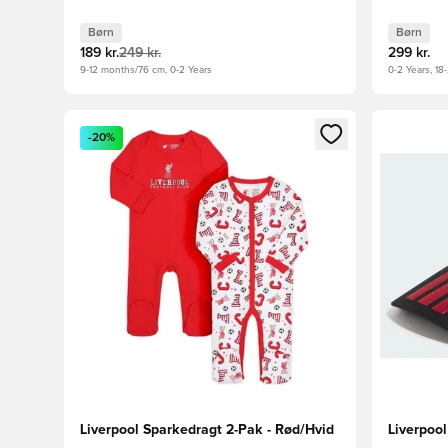
Børn
Børn
189 kr.
249 kr.
299 kr.
9-12 months/76 cm, 0-2 Years
0-2 Years, 1
Åbner en Modal til at logge ind eller tilmelde dig so
Åbner en 
-20%
Liverpool Sparkedragt 2-Pak - Rød/Hvid
Liverpool