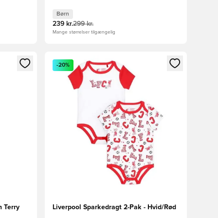
Børn
239 kr.
299 kr.
Mange størrelser tilgængelig
nd eller tilmelde dig som medlem
Åbner en Modal til at logge ind eller tilmelde di
-20%
 Terry
Liverpool Sparkedragt 2-Pak - Hvid/Rød