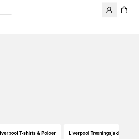
Åbner en Modal ti
iverpool T-shirts & Poloer
Liverpool Træningsjakker