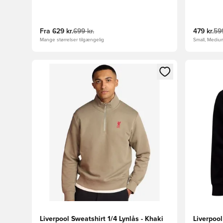
Fra
629 kr.
699 kr.
479 kr.
599
Mange størrelser tilgængelig
Small, Mediu
Åbner en Modal til at logge ind eller tilmelde dig so
Åbner en 
Liverpool Sweatshirt 1/4 Lynlås - Khaki
Liverpool