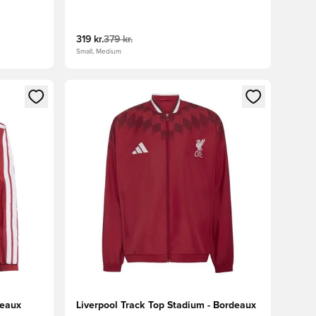
319 kr.
379 kr.
Small, Medium
nd eller tilmelde dig som medlem
Åbner en Modal til at logge ind eller tilmelde di
deaux
Liverpool Track Top Stadium - Bordeaux