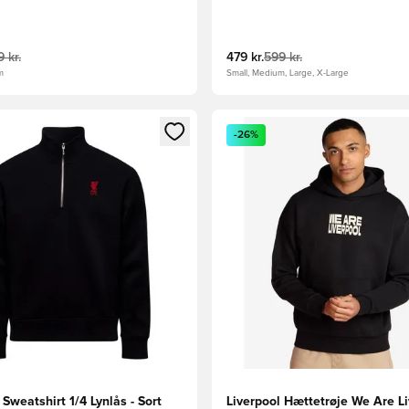
 kr.
479 kr.
599 kr.
m
Small, Medium, Large, X-Large
m medlem
Modal til at logge ind eller tilmelde dig som medlem
Åbner en Modal til at logge i
-26%
 Sweatshirt 1/4 Lynlås - Sort
Liverpool Hættetrøje We Are Li