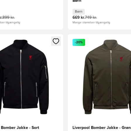
Børn
Børn
r.
899 kr.
669 kr.
749 kr.
ser tilgængelig
Mange størrelser tilgængelig
m medlem
Modal til at logge ind eller tilmelde dig som medlem
Åbner en Modal til at logge i
-20%
l Bomber Jakke - Sort
Liverpool Bomber Jakke - Grøn