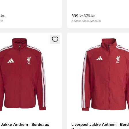
 kr.
339 kr.
379 kr.
uth
X-Small, Small, Medium
m medlem
Modal til at logge ind eller tilmelde dig som medlem
Åbner en Modal til at logge i
l Jakke Anthem - Bordeaux
Liverpool Jakke Anthem - Bor