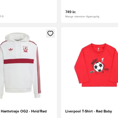
749 kr.
-11
Mange størrelser tilgængelig
m medlem
Modal til at logge ind eller tilmelde dig som medlem
Åbner en Modal til at logge i
l Hættetrøje OG2 - Hvid/Rød
Liverpool T-Shirt - Rød Baby