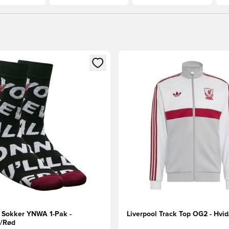
m medlem
Modal til at logge ind eller tilmelde dig som medlem
Åbner en Modal til at logge i
l Sokker YNWA 1-Pak -
Liverpool Track Top OG2 - Hvi
d/Rød