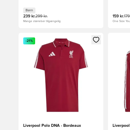
Børn
239 kr.
299 kr.
159 kr.
179
Mange størrelser tilgængelig
One Size Yo
Åbner en Modal til at logge ind eller tilmelde dig so
Åbner en 
-21%
Liverpool Polo DNA - Bordeaux
Liverpoo