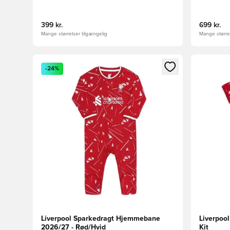
399 kr.
699 kr.
Mange størrelser tilgængelig
Mange størrel
Åbner en Modal til at logge ind eller tilmelde dig so
Åbner en 
-24%
Liverpool Sparkedragt Hjemmebane
Liverpoo
2026/27 - Rød/Hvid
Kit