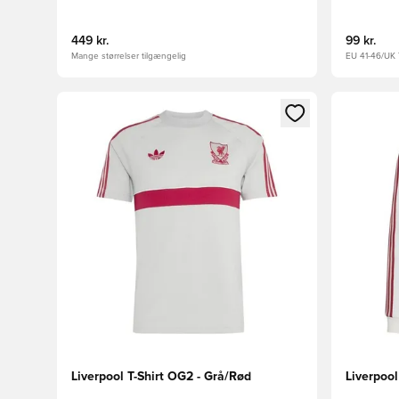
449 kr.
99 kr.
Mange størrelser tilgængelig
EU 41-46/UK 7
Åbner en Modal til at logge ind eller tilmelde dig so
Åbner en 
Liverpool T-Shirt OG2 - Grå/Rød
Liverpoo