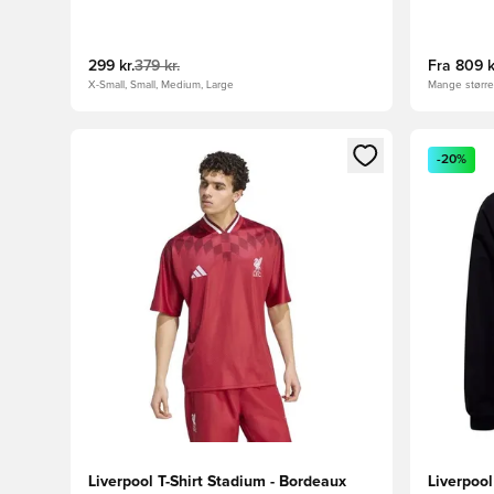
299 kr.
379 kr.
Fra
809 k
X-Small, Small, Medium, Large
Mange størrel
Åbner en Modal til at logge ind eller tilmelde dig so
Åbner en 
-20%
Liverpool T-Shirt Stadium - Bordeaux
Liverpoo