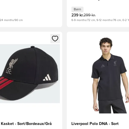
Børn
239 kr.
299 kr.
8-24 months/90 cm
6-9 months/72 cm, 9-12 months/76 cm, 0-2 Y
m medlem
Modal til at logge ind eller tilmelde dig som medlem
Åbner en Modal til at logge i
 Kasket - Sort/Bordeaux/Grå
Liverpool Polo DNA - Sort