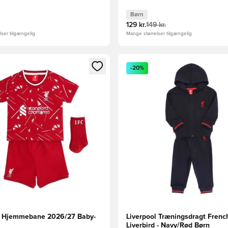
Børn
129 kr.
149 kr.
ser tilgængelig
Mange størrelser tilgængelig
m medlem
Modal til at logge ind eller tilmelde dig som medlem
Åbner en Modal til at logge i
-20%
l Hjemmebane 2026/27 Baby-
Liverpool Træningsdragt French
Liverbird - Navy/Rød Børn