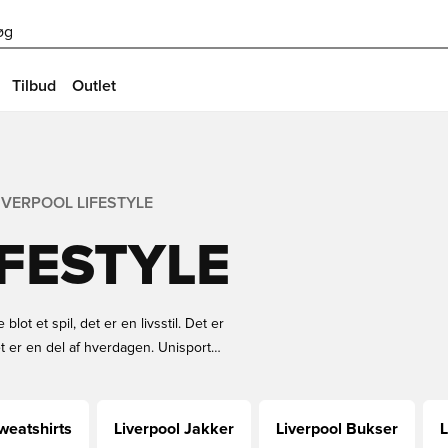
øg
Tilbud
Outlet
IVERPOOL LIFESTYLE
IFESTYLE
lot et spil, det er en livsstil. Det er
et er en del af hverdagen. Unisport
 bredt udvalg af Liverpool tøj,
mere til både børn og voksne.
weatshirts
Liverpool Jakker
Liverpool Bukser
L