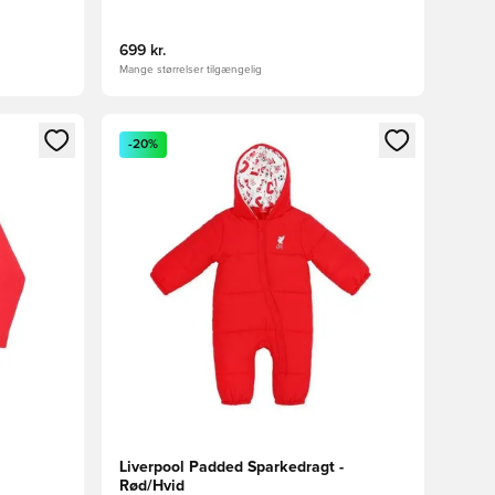
699 kr.
Mange størrelser tilgængelig
nd eller tilmelde dig som medlem
Åbner en Modal til at logge ind eller tilmelde di
-20%
Liverpool Padded Sparkedragt -
Rød/Hvid