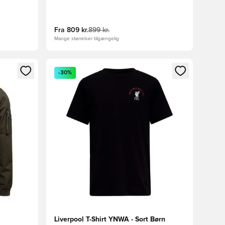
Fra
809 kr.
899 kr.
Mange størrelser tilgængelig
nd eller tilmelde dig som medlem
Åbner en Modal til at logge ind eller tilmelde di
-30%
Liverpool T-Shirt YNWA - Sort Børn