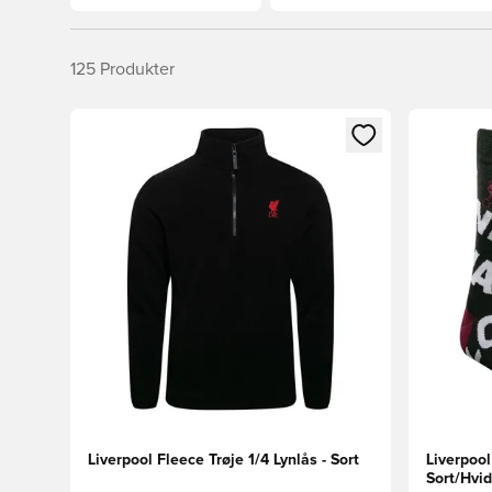
125
Produkter
Åbner en Modal til at logge ind eller tilmelde dig so
Åbner en 
Liverpool Fleece Trøje 1/4 Lynlås - Sort
Liverpoo
Sort/Hvi