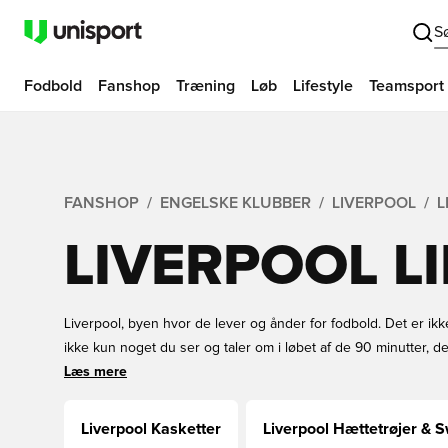
S
Fodbold
Fanshop
Træning
Løb
Lifestyle
Teamsport
FANSHOP
ENGELSKE KLUBBER
LIVERPOOL
L
LIVERPOOL L
Liverpool, byen hvor de lever og ånder for fodbold. Det er ikke b
ikke kun noget du ser og taler om i løbet af de 90 minutter, d
er den officielle Liverpool shop i Danmark. Her kan du finde et
Læs mere
herunder Liverpool caps, hoodies, træningsdragter og meget 
Liverpool Kasketter
Liverpool Hættetrøjer & S