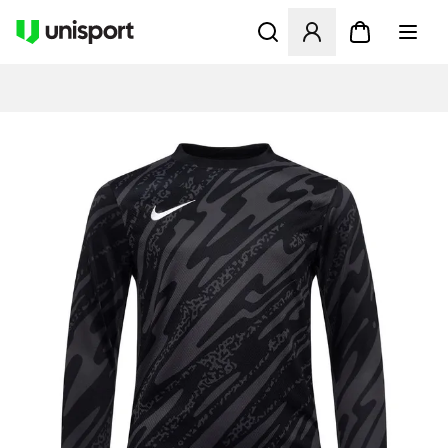
Åbner en Modal til at logge 