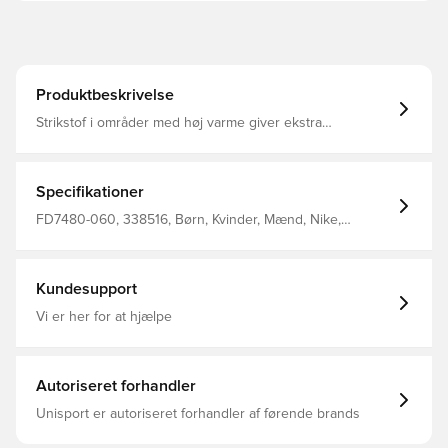
Produktbeskrivelse
Strikstof i områder med høj varme giver ekstra
åndbarhed, hvor du har mest brug for det Fleksibelt stof
giver dig friheden til at redde alle skud Fremstillet i 100%
polyester.
Specifikationer
FD7480-060, 338516, Børn, Kvinder, Mænd, Nike,
Målmandsudstyr, 100% Polyester, Sort
Kundesupport
Vi er her for at hjælpe
Autoriseret forhandler
Unisport er autoriseret forhandler af førende brands