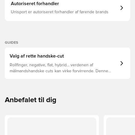
Autoriseret forhandler
Unisport er autoriseret forhandler af førende brands
GUIDES
Valg af rette handske-cut
Rollfinger, negative, flat, hybrid... verdenen af
målmandshandske cuts kan virke forvirrende. Denne
guide gennemgår de vigtigste forskelle for at hjælpe med
at vælge den rette cut til enhver hånd.
Anbefalet til dig