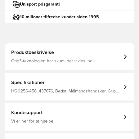
Unisport prisgaranti
10 milioner tilfredse kunder siden 1995
Produktbeskrivelse
Grip3-teknologien har skum, der vikles ind i
tommelfingeren, pegefingeren og lillefingeren for et
stramt greb Strækbart materiale ved håndfladen bøjes for
en naturlig pasform Grip 3 har en fuld elastisk lukning,
der kan strammes, så du får en tæt og personlig pasform
Specifikationer
Rulle fladt snit
HQ0256-458, 437676, Bedst, Målmandshandsker, Grip,
Nej, Nike, Voksne, Regular Cut, Mænd, Nike Attack, Blå,
Græs (FG)
Kundesupport
Vi er her for at hjælpe