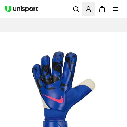
Åbner en Modal til at logge 