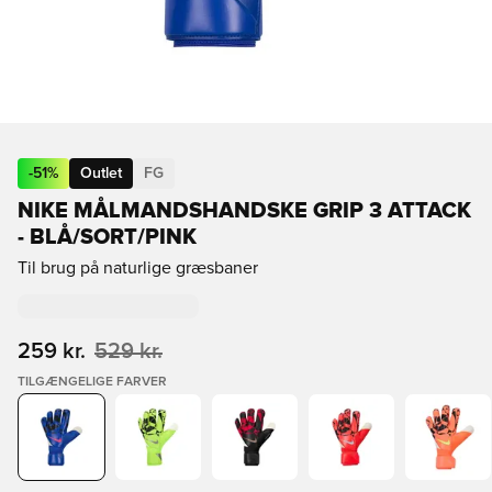
-
51
%
Outlet
FG
NIKE MÅLMANDSHANDSKE GRIP 3 ATTACK
- BLÅ/SORT/PINK
Til brug på naturlige græsbaner
259 kr.
529 kr.
TILGÆNGELIGE FARVER