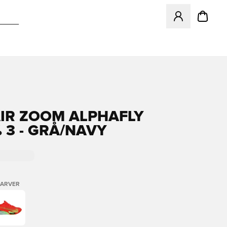
Åbner en Modal ti
AIR ZOOM ALPHAFLY
 3 - GRÅ/NAVY
FARVER