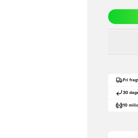
Fri fra
30 dage
10 mili