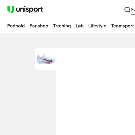
S
Fodbold
Fanshop
Træning
Løb
Lifestyle
Teamsport