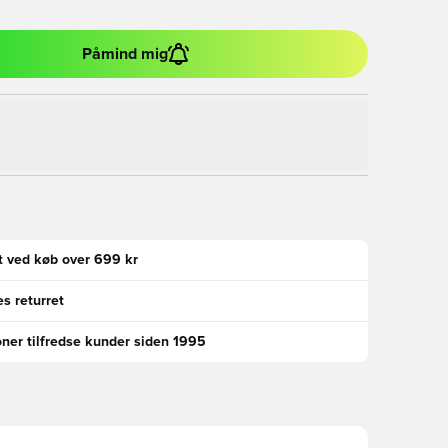
Påmind mig
gt ved køb over 699 kr
s returret
oner tilfredse kunder siden 1995